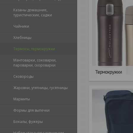
Казаны домашние,
туристические, саджи
Чайники
Хлебницы
Термосы, термокружки
Мантоварки, соковарки,
пароварки, скороварки
Термокружки
Сковороды
Жаровни, утятницы, гусятницы
Мармиты
Формы для выпечки
Бокалы, фужеры
Набор стаканов с кувшином