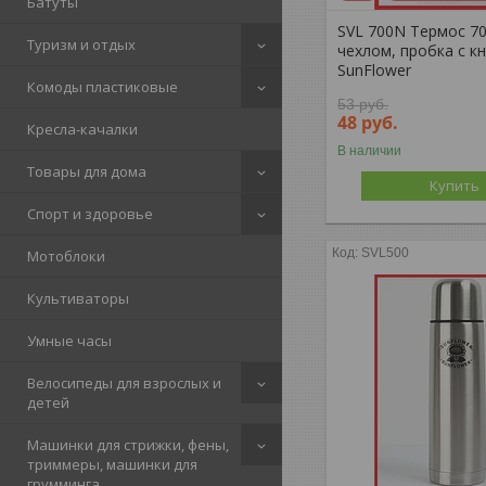
Батуты
SVL 700N Термос 70
Туризм и отдых
чехлом, пробка с к
SunFlower
Комоды пластиковые
53
руб.
48
руб.
Кресла-качалки
В наличии
Товары для дома
Купить
Спорт и здоровье
SVL500
Мотоблоки
Культиваторы
Умные часы
Велосипеды для взрослых и
детей
Машинки для стрижки, фены,
триммеры, машинки для
грумминга