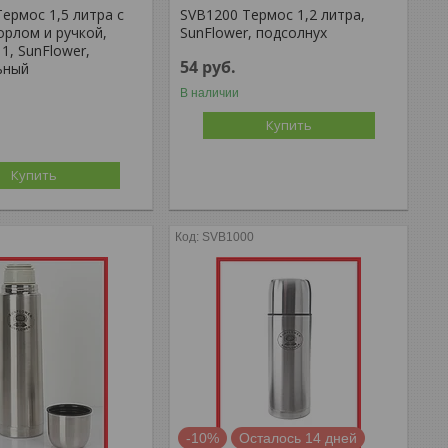
ермос 1,5 литра с
SVB1200 Термос 1,2 литра,
орлом и ручкой,
SunFlower, подсолнух
 1, SunFlower,
54
руб.
ьный
В наличии
Купить
Купить
SVB1000
-10%
Осталось 14 дней