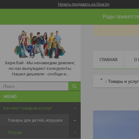
Начать продавать на Deal.by
Рады приветств
.
ГЛАВНАЯ
О 
Бери.бай - Мы ненавидим демпинг,
но нас вынуждают конкуренты.
Нашел дешевле - сообщи и...
Товары и услу
Каталог товаров и услуг
Товары для детей, игрушки
Посуда