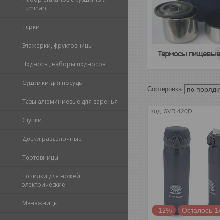
Luminarc
Терки
Этажерки, фруктовницы
Термосы пищевы
Подносы, наборы подносов
Сушилки для посуды
Тазы алюминиевые для варенья
SVR 420D
Ступки
Доски разделочные
Тортовницы
Точилки для ножей
электрические
Менажницы
-12%
Осталось 1