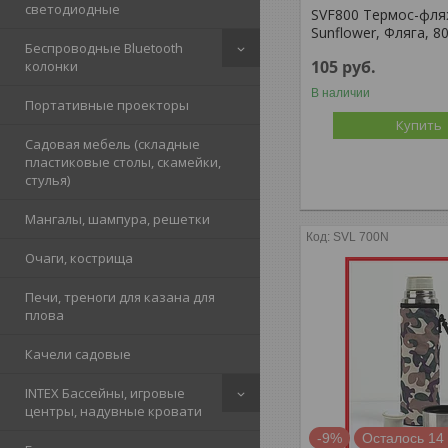
светодиодные
SVF800 Термос-фля
Sunflower, Фляга, 8
Беспроводные Bluetooth
105
руб.
колонки
В наличии
Портативные проекторы
Купить
Садовая мебель (складные
пластиковые столы, скамейки,
стулья)
Мангалы, шампура, решетки
SVL 700N
Очаги, кострища
Печи, треноги для казана для
плова
Качели садовые
INTEX Бассейны, игровые
центры, надувные кровати
-9%
Осталось 14