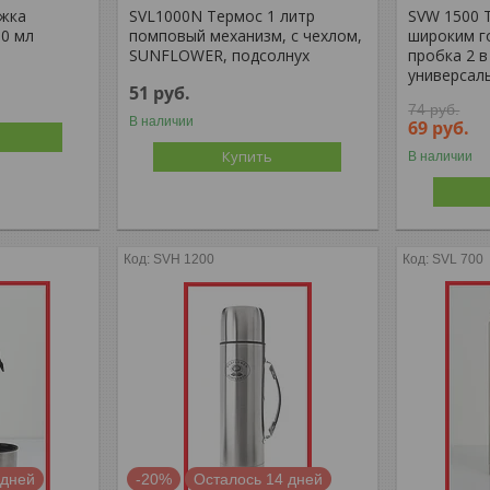
жка
SVL1000N Термос 1 литр
SVW 1500 Т
00 мл
помповый механизм, с чехлом,
широким г
SUNFLOWER, подсолнух
пробка 2 в
универсал
51
руб.
74
руб.
В наличии
69
руб.
Купить
В наличии
SVH 1200
SVL 700
 дней
-20%
Осталось 14 дней