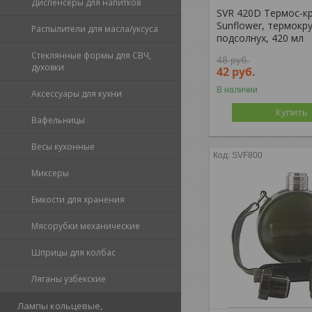
Диспенсеры для напитков
SVR 420D Термос-к
Sunflower, термокр
Распылители для масла/уксуса
подсолнух, 420 мл
Стеклянные формы для СВЧ,
48
руб.
духовки
42
руб.
В наличии
Аксессуары для кухни
Купить
Вафельницы
Весы кухонные
SVF800
Миксеры
Емкости для хранения
Мясорубки механические
Шприцы для колбас
Ляганы узбекские
Лампы кольцевые,