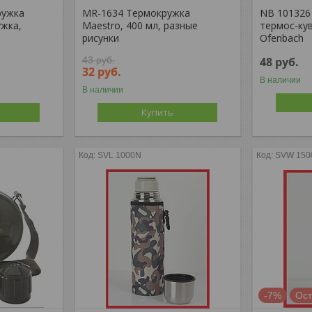
ружка
MR-1634 Термокружка
NB 101326
ужка,
Maestro, 400 мл, разные
термос-кув
рисунки
Ofenbach
43
руб.
48
руб.
32
руб.
В наличии
В наличии
Купить
SVL 1000N
SVW 150
-7%
Ост