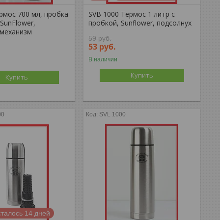
рмос 700 мл, пробка
SVB 1000 Термос 1 литр с
 SunFlower,
пробкой, Sunflower, подсолнух
механизм
59
руб.
53
руб.
В наличии
Купить
Купить
00
SVL 1000
талось 14 дней