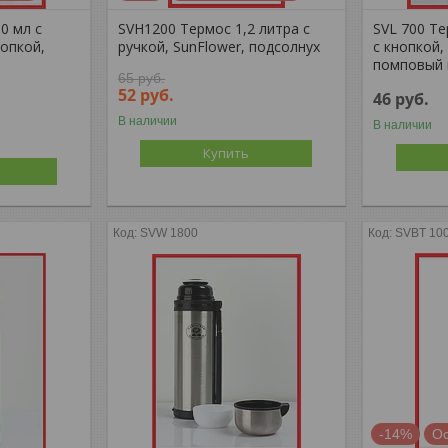
0 мл с
SVH1200 Термос 1,2 литра с
SVL 700 Те
нопкой,
ручкой, SunFlower, подсолнух
с кнопкой,
помповый 
65
руб.
52
руб.
46
руб.
В наличии
В наличии
Купить
SVW 1800
SVBT 10
-14%
Ос