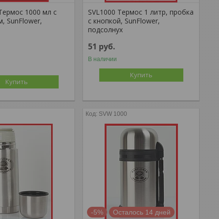
Термос 1000 мл с
SVL1000 Термос 1 литр, пробка
, SunFlower,
с кнопкой, SunFlower,
подсолнух
51
руб.
В наличии
Купить
Купить
SVW 1000
-5%
Осталось 14 дней