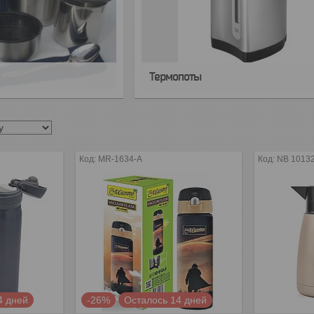
е
Термопоты
MR-1634-A
NB 1013
4 дней
-26%
Осталось 14 дней