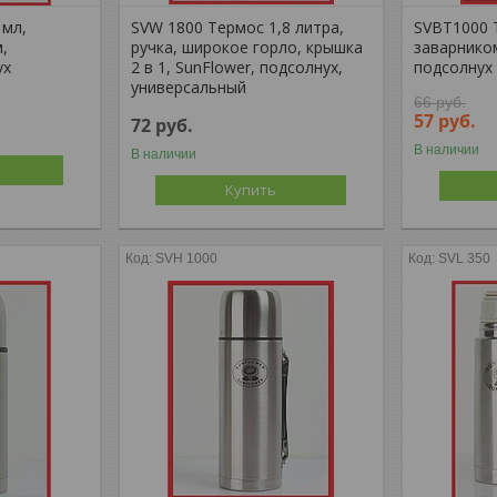
 мл,
SVW 1800 Термос 1,8 литра,
SVBT1000 
,
ручка, широкое горло, крышка
заварником
ух
2 в 1, SunFlower, подсолнух,
подсолнух
универсальный
66
руб.
57
руб.
72
руб.
В наличии
В наличии
Купить
SVH 1000
SVL 350