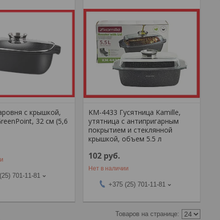
аровня с крышкой,
KM-4433 Гусятница Kamille,
reenPoint, 32 cм (5,6
утятница с антипригарным
покрытием и стеклянной
крышкой, объем 5.5 л
102
руб.
ии
Нет в наличии
(25) 701-11-81
+375 (25) 701-11-81