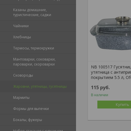
Казаны домашние,
туристические, саджи
Чайники
Хлебницы
Термосы, термокружки
Мантоварки, соковарки,
пароварки, скороварки
NB 100517 Гусятниц
утятница с антипр
Сковороды
покрытием 5.5 л, O
Жаровни, утятницы, гусятницы
115
руб.
В наличии
Мармиты
Купить
Формы для выпечки
Бокалы, фужеры
Набор стаканов с кувшином