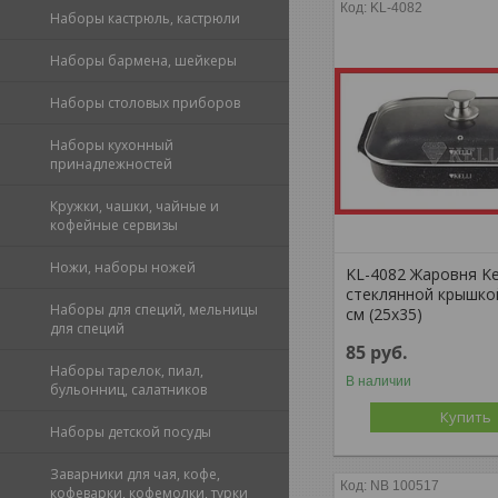
KL-4082
Наборы кастрюль, кастрюли
Наборы бармена, шейкеры
Наборы столовых приборов
Наборы кухонный
принадлежностей
Кружки, чашки, чайные и
кофейные сервизы
Ножи, наборы ножей
KL-4082 Жаровня Kel
стеклянной крышкой
Наборы для специй, мельницы
см (25x35)
для специй
85
руб.
Наборы тарелок, пиал,
В наличии
бульонниц, салатников
Купить
Наборы детской посуды
Заварники для чая, кофе,
NB 100517
кофеварки, кофемолки, турки