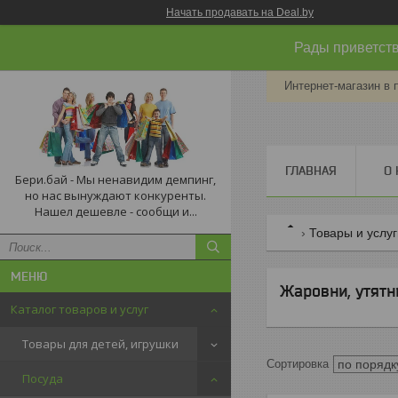
Начать продавать на Deal.by
Рады приветств
Интернет-магазин в 
ГЛАВНАЯ
О 
Бери.бай - Мы ненавидим демпинг,
но нас вынуждают конкуренты.
Нашел дешевле - сообщи и...
Товары и услу
Жаровни, утятн
Каталог товаров и услуг
Товары для детей, игрушки
Посуда