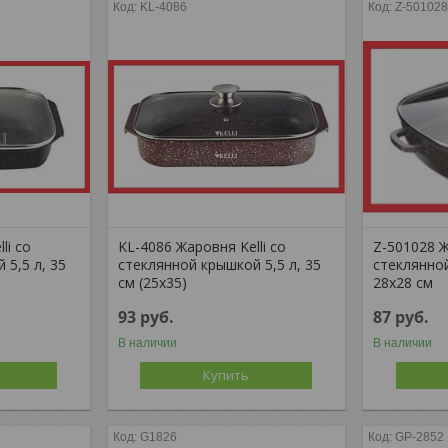
KL-4086
Z-50102
li со
KL-4086 Жаровня Kelli со
Z-501028 Ж
 5,5 л, 35
стеклянной крышкой 5,5 л, 35
стеклянной
см (25x35)
28х28 см
93
руб.
87
руб.
В наличии
В наличии
Купить
G1826
GP-2852