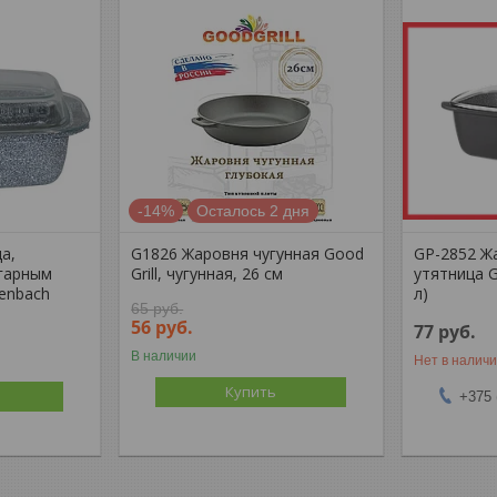
-14%
Осталось 2 дня
а,
G1826 Жаровня чугунная Good
GP-2852 Ж
игарным
Grill, чугунная, 26 см
утятница G
fenbach
л)
65
руб.
56
руб.
77
руб.
В наличии
Нет в налич
Купить
+375 