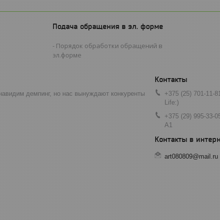
Подача обращения в эл. форме
Порядок обработки обращений в
эл.форме
навидим демпинг, но нас вынуждают конкуренты
+375 (25) 701-11-8
Life:)
+375 (29) 995-33-0
A1
art080809@mail.ru