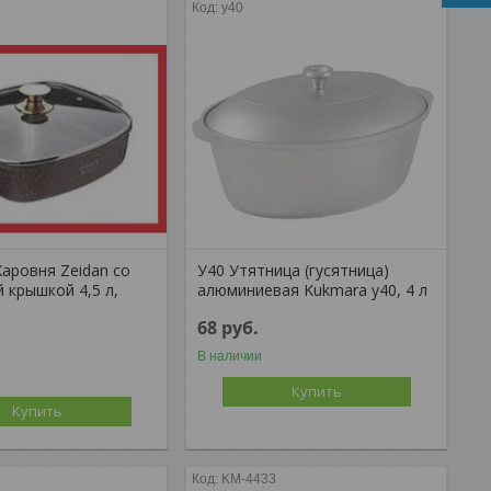
8
у40
аровня Zeidan со
У40 Утятница (гусятница)
 крышкой 4,5 л,
алюминиевая Kukmara у40, 4 л
68
руб.
В наличии
Купить
Купить
KM-4433