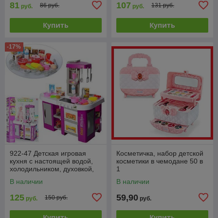
81
107
86 руб.
131 руб.
руб.
руб.
Купить
Купить
-17%
922-47 Детская игровая
Косметичка, набор детской
кухня с настоящей водой,
косметики в чемодане 50 в
холодильником, духовкой,
1
свет, звук, 53 предмета, 73
В наличии
В наличии
см
125
59,90
150 руб.
руб.
руб.
Купить
Купить