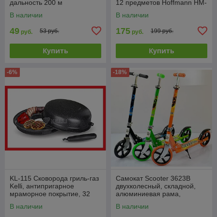
дальность 200 м
12 предметов Hoffmann HM-
5214
В наличии
В наличии
49
175
53 руб.
199 руб.
руб.
руб.
Купить
Купить
-6%
-18%
KL-115 Сковорода гриль-газ
Самокат Scooter 3623B
Kelli, антипригарное
двухколесный, складной,
мраморное покрытие, 32
алюминиевая рама,
см. съемная ручка
подростковый
В наличии
В наличии