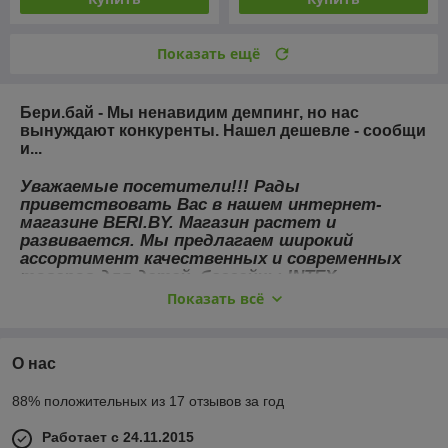
Показать ещё
Бери.бай - Мы ненавидим демпинг, но нас
вынуждают конкуренты. Нашел дешевле - сообщи
и...
Уважаемые посетители!!! Рады
приветствовать Вас в нашем интернет-
магазине BERI.BY. Магазин растет и
развивается. Мы предлагаем широкий
ассортимент качественных и современных
товаров для детей, бассейны INTEX,
велосипеды для взрослых и детей. В разделе
Показать всё
посуда представлены наборы кастрюль,
чайники, сковороды и многое другое. В
разделе для детей можно найти очень
О нас
популярные домики-палатки, машинки-
каталки (толокары) , самокаты, железные
88% положительных из 17 отзывов за год
дороги , аэрохоккеи и многое др. Так же на
нашем сайте предоставлен огромный выбор
туристических товаров - палатки, спальные
Работает с 24.11.2015