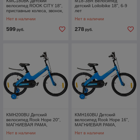
KMC180BK Детский
M18-3BR Велосипед
велосипед ROOK CITY 18",
детский Loiloibike 18", 6-9
приставные колеса, звонок,
лет
защита цепи
Нет в наличии
Нет в наличии
599
278
руб.
руб.
KMH200BU Детский
KMH160BU Детский
велосипед Rook Hope 20",
велосипед Rook Hope 16",
МАГНИЕВАЯ РАМА,
МАГНИЕВАЯ РАМА,
приставные колеса, звонок,
приставные колеса, звонок,
Нет в наличии
Нет в наличии
защита цепи
защита цепи