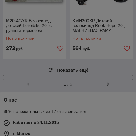
M20-4GYR Велосипед
KMH200SR Детский
детский Loiloibike 20",с
велосипед Rook Hope 20",
ручным тормозом
МАГНИЕВАЯ РАМА,
приставные колеса, звонок,
Нет в наличии
Нет в наличии
защита цепи
273
564
руб.
руб.
Показать ещё
1
/ 5
О нас
88% положительных из 17 отзывов за год
Работает с 24.11.2015
г. Минск