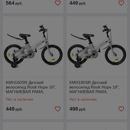
564
449
руб.
руб.
KMH160SR Детский
KMH180SR Детский
велосипед Rook Hope 16",
велосипед Rook Hope 18",
МАГНИЕВАЯ РАМА,
МАГНИЕВАЯ РАМА,
приставные колеса, звонок,
приставные колеса, звонок,
Нет в наличии
Нет в наличии
защита цепи
защита цепи
449
498
руб.
руб.