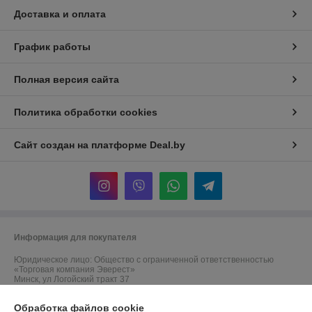
Доставка и оплата
График работы
Полная версия сайта
Политика обработки cookies
Сайт создан на платформе Deal.by
Информация для покупателя
Юридическое лицо:
Общество с ограниченной ответственностью
«Торговая компания Эверест»
Минск, ул Логойский тракт 37
Регистрационный номер ЕГР: 193949105
Обработка файлов cookie