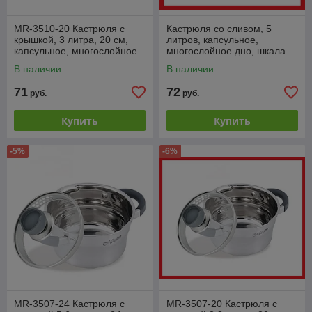
MR-3510-20 Кастрюля с
Кастрюля со сливом, 5
крышкой, 3 литра, 20 см,
литров, капсульное,
капсульное, многослойное
многослойное дно, шкала
дно, мерная шкала, Maestro
объема, Maestro MR-3510-
В наличии
В наличии
24
71
72
руб.
руб.
Купить
Купить
-5%
-6%
MR-3507-24 Кастрюля с
MR-3507-20 Кастрюля с