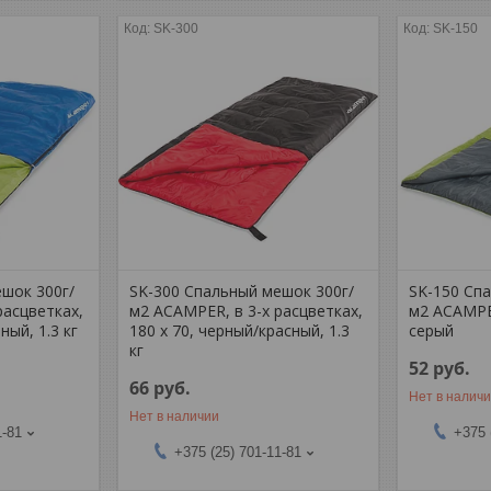
SK-300
SK-150
шок 300г/
SK-300 Спальный мешок 300г/
SK-150 Спа
расцветках,
м2 ACAMPER, в 3-х расцветках,
м2 ACAMPE
ный, 1.3 кг
180 х 70, черный/красный, 1.3
серый
кг
52
руб.
66
руб.
Нет в налич
Нет в наличии
1-81
+375 
+375 (25) 701-11-81