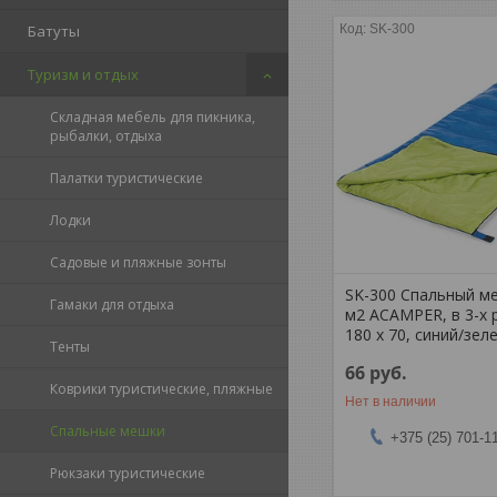
SK-300
Батуты
Туризм и отдых
Складная мебель для пикника,
рыбалки, отдыха
Палатки туристические
Лодки
Садовые и пляжные зонты
SK-300 Спальный ме
Гамаки для отдыха
м2 ACAMPER, в 3-х 
180 х 70, синий/зеле
Тенты
66
руб.
Коврики туристические, пляжные
Нет в наличии
Спальные мешки
+375 (25) 701-1
Рюкзаки туристические