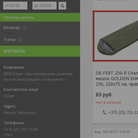
Производитель
Bestway
1
Tramp
2
КОНТАКТЫ
SB-FERT-250-R Спа
BERI Бери - Мы ненавидим демпинг,
мешок GOLDEN SHA
но нас вынуждают конкуренты
250, 220х75 см, пр
83
руб.
Юлия
Нет в наличии
Минск, Беларусь
+375 (25) 701-1
+375 (25) 701-11-81
SB-FERT-150-R
Life:)