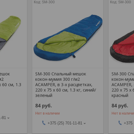
SM-300
SM-300
мешок
SM-300 Спальный мешок
SM-300 Сп
м2
кокон-мумия 300 г/м2
кокон-муми
 60 см, 1.3
ACAMPER, в 3-х расцветках,
ACAMPER, в
220 х 75 х 60 см, 1.3 кг, синий/
220 х 75 х 
зеленый
красный
84
руб.
84
руб.
Нет в наличии
Нет в налич
1-81
+375 (25) 701-11-81
+375 