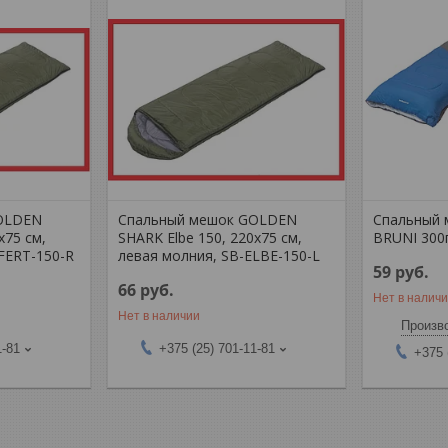
OLDEN
Спальный мешок GOLDEN
Спальный
х75 см,
SHARK Elbe 150, 220х75 см,
BRUNI 300г
FERT-150-R
левая молния, SB-ELBE-150-L
59
руб.
66
руб.
Нет в налич
Нет в наличии
Произво
1-81
+375 (25) 701-11-81
+375 