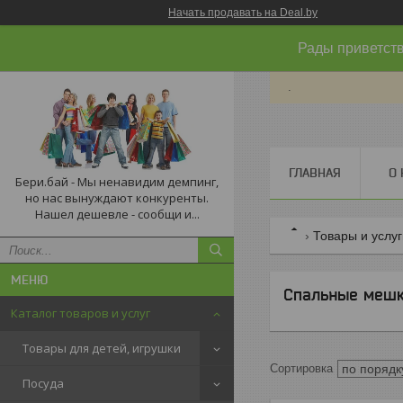
Начать продавать на Deal.by
Рады приветств
.
ГЛАВНАЯ
О 
Бери.бай - Мы ненавидим демпинг,
но нас вынуждают конкуренты.
Нашел дешевле - сообщи и...
Товары и услу
Спальные меш
Каталог товаров и услуг
Товары для детей, игрушки
Посуда