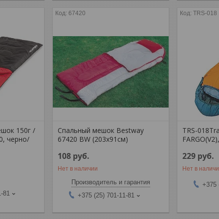
67420
TRS-018
шок 150г /
Спальный мешок Bestway
TRS-018Tr
, черно/
67420 BW (203х91см)
FARGO(V2)
108
руб.
229
руб.
Нет в наличии
Нет в налич
Производитель и гарантия
+375 
1-81
+375 (25) 701-11-81