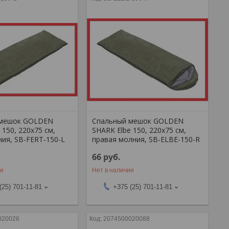
 мешок GOLDEN
Спальный мешок GOLDEN
 150, 220х75 см,
SHARK Elbe 150, 220х75 см,
ния, SB-FERT-150-L
правая молния, SB-ELBE-150-R
66
руб.
ии
Нет в наличии
(25) 701-11-81
+375 (25) 701-11-81
020026
2074500020088