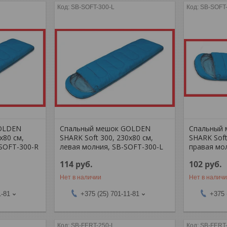
SB-SOFT-300-L
SB-SOFT
OLDEN
Спальный мешок GOLDEN
Спальный
х80 см,
SHARK Soft 300, 230х80 см,
SHARK Soft
-SOFT-300-R
левая молния, SB-SOFT-300-L
правая мо
114
руб.
102
руб.
Нет в наличии
Нет в налич
1-81
+375 (25) 701-11-81
+375 
SB-FERT-250-L
SB-FERT