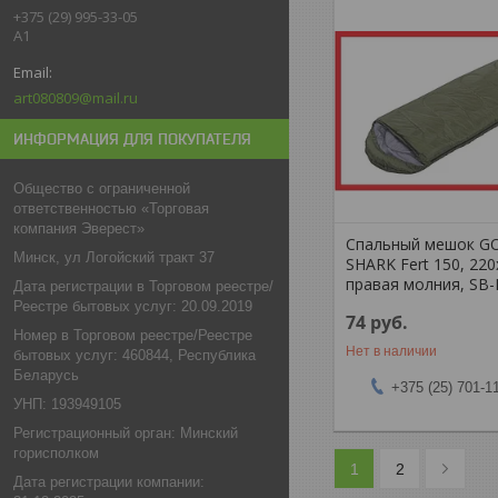
+375 (29) 995-33-05
A1
art080809@mail.ru
ИНФОРМАЦИЯ ДЛЯ ПОКУПАТЕЛЯ
Общество с ограниченной
ответственностью «Торговая
компания Эверест»
Спальный мешок G
Минск, ул Логойский тракт 37
SHARK Fert 150, 220
правая молния, SB-
Дата регистрации в Торговом реестре/
Реестре бытовых услуг: 20.09.2019
74
руб.
Номер в Торговом реестре/Реестре
Нет в наличии
бытовых услуг: 460844, Республика
Беларусь
+375 (25) 701-1
УНП: 193949105
Регистрационный орган: Минский
горисполком
1
2
Дата регистрации компании: