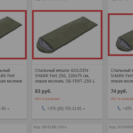
льный
Спальный мешок GOLDEN
Спальный
RK Fert
SHARK Fert 250, 220х75 см,
SHARK Fert
авая молния
левая молния, SB-FERT-250-L
левая мол
83
руб.
74
руб.
Нет в наличии
Нет в налич
1-81
+375 (25) 701-11-81
+375 
SB-ELBE-150-L
2074500