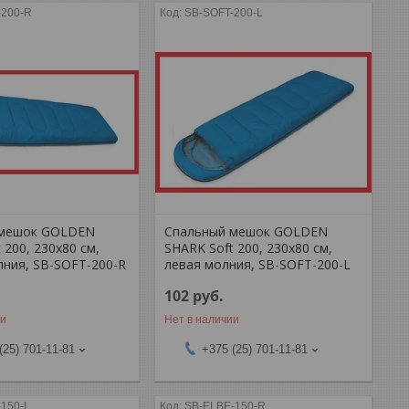
-200-R
SB-SOFT-200-L
 мешок GOLDEN
Спальный мешок GOLDEN
 200, 230х80 см,
SHARK Soft 200, 230х80 см,
лния, SB-SOFT-200-R
левая молния, SB-SOFT-200-L
102
руб.
ии
Нет в наличии
(25) 701-11-81
+375 (25) 701-11-81
-150-L
SB-ELBE-150-R