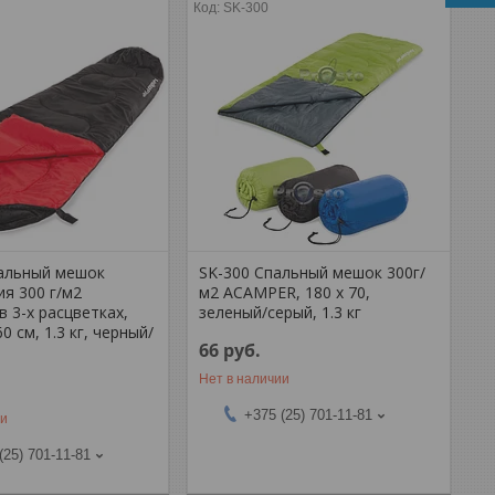
SK-300
альный мешок
SK-300 Спальный мешок 300г/
я 300 г/м2
м2 ACAMPER, 180 х 70,
 3-х расцветках,
зеленый/серый, 1.3 кг
60 см, 1.3 кг, черный/
66
руб.
Нет в наличии
+375 (25) 701-11-81
ии
(25) 701-11-81