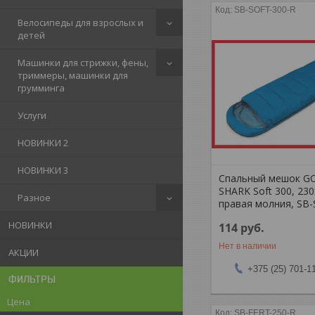
SB-SOFT-300-R
Велосипеды для взрослых и
детей
Машинки для стрижки, фены,
триммеры, машинки для
грумминга
Услуги
НОВИНКИ 2
НОВИНКИ 3
Спальный мешок G
SHARK Soft 300, 230
Разное
правая молния, SB
НОВИНКИ
114
руб.
Нет в наличии
АКЦИИ
+375 (25) 701-1
ФИЛЬТРЫ
Цена
SB-FERT-250-R