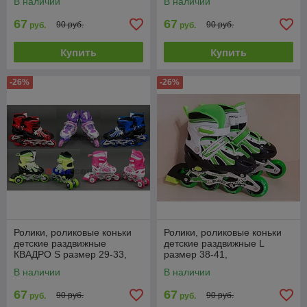
В наличии
В наличии
красные
салатовые
67
67
90 руб.
90 руб.
руб.
руб.
Купить
Купить
-26%
-26%
Ролики, роликовые коньки
Ролики, роликовые коньки
детские раздвижные
детские раздвижные L
КВАДРО S размер 29-33,
размер 38-41,
полиуретановые колеса
полиуретановые колеса,
В наличии
В наличии
салатовые
67
67
90 руб.
90 руб.
руб.
руб.