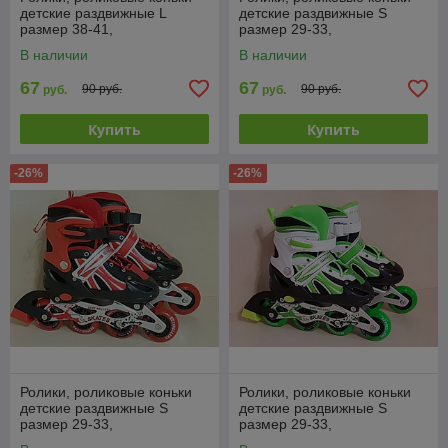
детские раздвижные L
детские раздвижные S
размер 38-41,
размер 29-33,
полиуретановые колеса,
полиуретановые колеса,
В наличии
В наличии
фиолетовые
фиолетовые
67
67
90 руб.
90 руб.
руб.
руб.
Купить
Купить
-26%
-26%
Ролики, роликовые коньки
Ролики, роликовые коньки
детские раздвижные S
детские раздвижные S
размер 29-33,
размер 29-33,
полиуретановые колеса,
полиуретановые колеса,