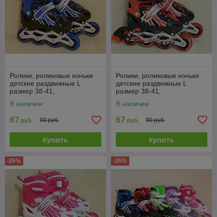
Ролики, роликовые коньки
Ролики, роликовые коньки
детские раздвижные L
детские раздвижные L
размер 38-41,
размер 38-41,
полиуретановые колеса,
полиуретановые колеса,
В наличии
В наличии
синие
красные
67
67
90 руб.
90 руб.
руб.
руб.
Купить
Купить
-26%
-26%