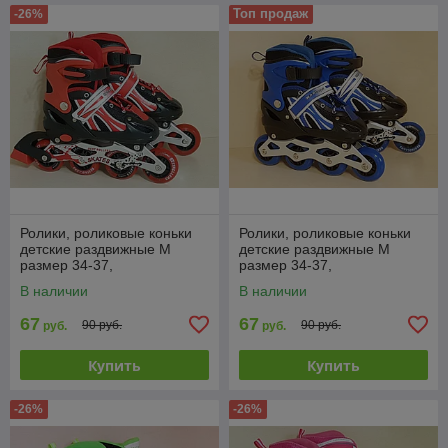
Топ продаж
-26%
Ролики, роликовые коньки
Ролики, роликовые коньки
детские раздвижные M
детские раздвижные M
размер 34-37,
размер 34-37,
полиуретановые колеса,
полиуретановые колеса,
В наличии
В наличии
красные
синие
67
67
90 руб.
90 руб.
руб.
руб.
Купить
Купить
-26%
-26%