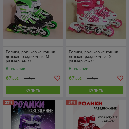
Ролики, роликовые коньки
Ролики, роликовые коньки
детские раздвижные M
детские раздвижные S
размер 34-37,
размер 29-33,
полиуретановые колеса,
полиуретановые колеса,
В наличии
В наличии
салатовые
розовые
67
67
90 руб.
90 руб.
руб.
руб.
Купить
Купить
-23%
-19%