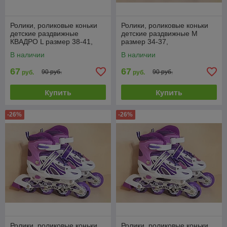
Ролики, роликовые коньки
Ролики, роликовые коньки
детские раздвижные
детские раздвижные M
КВАДРО L размер 38-41,
размер 34-37,
полиуретановые колеса
полиуретановые колеса,
В наличии
В наличии
фиолетовые
67
67
90 руб.
90 руб.
руб.
руб.
Купить
Купить
-26%
-26%
Ролики, роликовые коньки
Ролики, роликовые коньки