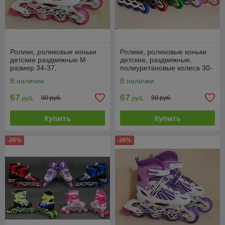
Ролики, роликовые коньки
Ролики, роликовые коньки
детские раздвижные M
детские, раздвижные,
размер 34-37,
полиуретановые колеса 30-
полиуретановые колеса,
33
В наличии
В наличии
розовые
67
67
90 руб.
90 руб.
руб.
руб.
Купить
Купить
-26%
-26%