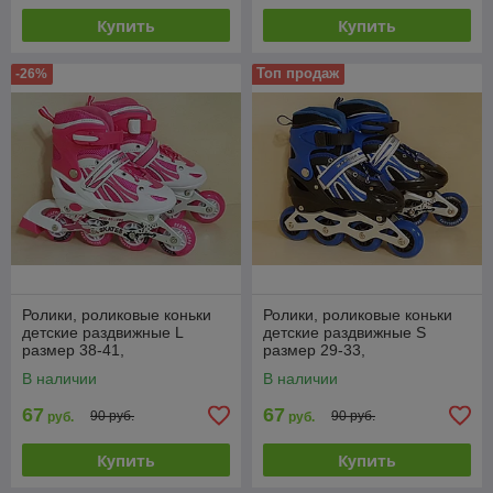
Купить
Купить
Топ продаж
-26%
Ролики, роликовые коньки
Ролики, роликовые коньки
детские раздвижные L
детские раздвижные S
размер 38-41,
размер 29-33,
полиуретановые колеса,
полиуретановые колеса,
В наличии
В наличии
розовые
синие
67
67
90 руб.
90 руб.
руб.
руб.
Купить
Купить