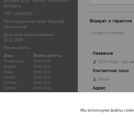
бытовых услуг: 460844, Республика
Беларусь
УНП: 193949105
Возврат и гарантия
Регистрационный орган: Минский
горисполком
Возврат и обмен
Дата регистрации компании:
31.12.2025
Режим работы:
День
Время работы
Понедельник
09:00-22:00
BERI Бери - Мы не
Вторник
09:00-22:00
Среда
09:00-22:00
Четверг
09:00-22:00
Юлия
Пятница
09:00-22:00
Суббота
09:00-22:00
Воскресенье
09:00-22:00
Минск, Беларусь
Мы используем файлы cookie