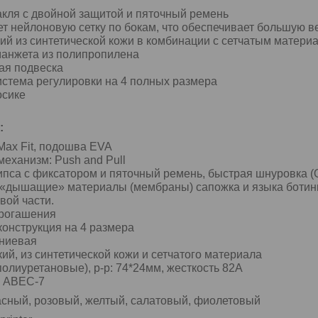
акля с двойной защитой и пяточный ремень
т нейлоновую сетку по бокам, что обеспечивает большую в
ий из синтетической кожи в комбинации с сетчатым матери
манжета из полипропилена
ая подвеска
истема регулировки на 4 полных размера
осике
:
Max Fit, подошва EVA
еханизм: Push and Pull
ипса с фиксатором и пяточный ремень, быстрая шнуровка (Q
«дышащие» материалы (мембраны) сапожка и языка ботинка
вой части.
рогашения
онструкция на 4 размера
ниевая
кий, из синтетической кожи и сетчатого материала
полиуретановые), p-p: 74*24мм, жесткость 82A
 ABEC-7
асный, розовый, желтый, салатовый, фиолетовый