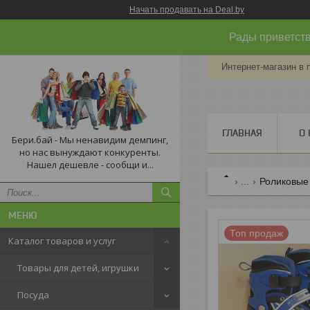
Начать продавать на Deal.by
Рады приветств
Интернет-магазин в 
ГЛАВНАЯ
О 
Бери.бай - Мы ненавидим демпинг,
но нас вынуждают конкуренты.
Нашел дешевле - сообщи и...
...
Роликовые
Топ продаж
Каталог товаров и услуг
Товары для детей, игрушки
Посуда