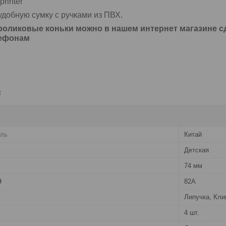
printer
добную сумку с ручками из ПВХ.
роликовые коньки можно в нашем интернет магазине сд
лефонам
и
ель
Китай
Детская
74 мм
82А
Липучка, Кли
4 шт.