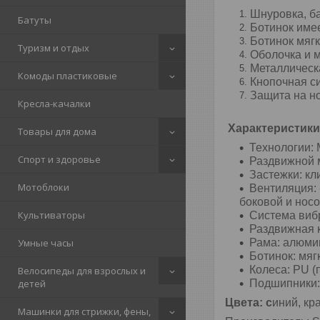
Шнуровка, б
Батуты
Ботинок имее
Ботинок мягк
Туризм и отдых
Оболочка и 
Металлическ
Комоды пластиковые
Кнопочная с
Защита на н
Кресла-качалки
Характеристики
Товары для дома
Технологии: 
Спорт и здоровье
Раздвижной м
Застежки: кл
Мотоблоки
Вентиляция: 
боковой и носо
Культиваторы
Система виб
Раздвижная к
Рама: алюми
Умные часы
Ботинок: мяг
Колеса: PU (
Велосипеды для взрослых и
Подшипники:
детей
Цвета: с
иний, кр
Машинки для стрижки, фены,