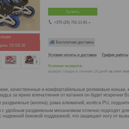
Купить
+375 (25) 701-11-81
Бесплатная доставка
день
05:58:36
Условия оплаты и доставки
График работы
возврат товара в течение 14 дней
за счет по
ркие, качественные и комфортабельные роликовые коньки,
аду,а за яркие впечатления от катания он будет искренни 
е раздвижные
(кнопка), рама алюминий, колёса PU, подшип
 с удобным раздвижным механизмом отлично подходят для 
с надежной боковой поддержкой, что защищает ногу от выви