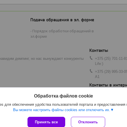
Подача обращения в эл. форме
Порядок обработки обращений в
эл.форме
навидим демпинг, но нас вынуждают конкуренты
+375 (25) 701-11-8
Life:)
+375 (29) 995-33-0
A1
art080809@mail.ru
Обработка файлов cookie
s для обеспечения удобства пользователей портала и предоставления
Вы можете настроить файлы cookies или отключить их.
Сайт создан на платформе Deal.by
Принять все
Отклонить
Политика обработки файлов cookies