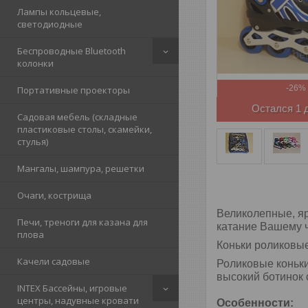
Лампы кольцевые,
светодиодные
Беспроводные Bluetooth
колонки
-26%
Портативные проекторы
Остался 1 
Садовая мебель (складные
пластиковые столы, скамейки,
стулья)
Мангалы, шампура, решетки
Очаги, кострища
Великолепные, я
Печи, треноги для казана для
катание Вашему ч
плова
Коньки роликовы
Качели садовые
Роликовые коньки
высокий ботинок 
INTEX Бассейны, игровые
центры, надувные кровати
Особенности: