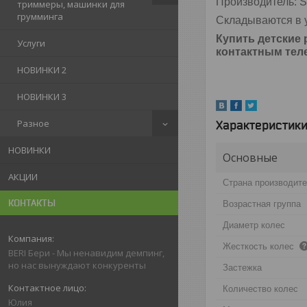
Производитель: S
триммеры, машинки для
грумминга
Складываются в у
Купить детские 
Услуги
контактным те
НОВИНКИ 2
НОВИНКИ 3
Разное
Характеристик
НОВИНКИ
Основные
АКЦИИ
Страна производит
КОНТАКТЫ
Возрастная группа
Диаметр колес
Жесткость колес
BERI Бери - Мы ненавидим демпинг,
но нас вынуждают конкуренты
Застежка
Количество колес
Юлия