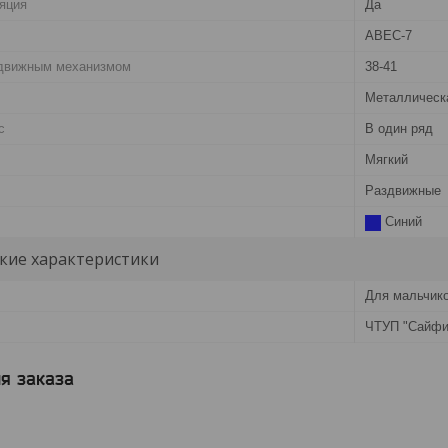
яция
Да
ABEC-7
здвижным механизмом
38-41
Металлическ
с
В один ряд
Мягкий
Раздвижные
Синий
кие характеристики
Для мальчик
ЧТУП "Сайфи
я заказа