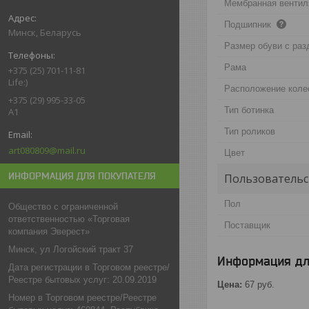
Мембранная вентил
Подшипник
Минск, Беларусь
Размер обуви с ра
Рама
+375 (25) 701-11-81
Life:)
Расположение коле
+375 (29) 995-33-05
Тип ботинка
A1
Тип роликов
art080809@mail.ru
Цвет
ИНФОРМАЦИЯ ДЛЯ ПОКУПАТЕЛЯ
Пользовательс
Пол
Общество с ограниченной
ответственностью «Торговая
Поставщик
компания Эверест»
Минск, ул Логойский тракт 37
Информация дл
Дата регистрации в Торговом реестре/
Реестре бытовых услуг: 20.09.2019
Цена:
67
руб.
Номер в Торговом реестре/Реестре