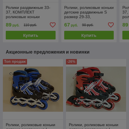
Ролики раздвижные 33-
Ролики, роликовые коньки
Рол
37, КОМПЛЕКТ
детские раздвижные S
37
роликовые коньки
размер 29-33,
рол
детские, защита, шлем,
полиуретановые колеса,
дет
89
67
89
110 руб.
90 руб.
руб.
руб.
полиуретановые колеса,
розовые
СУ
розовые
кол
Купить
Купить
Акционные предложения и новинки
Топ продаж
-26%
Ролики, роликовые коньки
Ролики, роликовые коньки