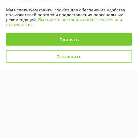
67
67
90 руб.
90 руб.
руб.
руб.
Мы используем файлы cookies для обеспечения удобства
пользователей портала и предоставления персональных
Купить
Купить
рекомендаций.
Вы можете настроить файлы cookies или
отключить их.
-26%
-26%
Принять
Отклонить
Ролики, роликовые коньки
Ролики, роликовые коньки
детские раздвижные
детские раздвижные M
КВАДРО L размер 38-41,
размер 34-37,
полиуретановые колеса
полиуретановые колеса,
В наличии
В наличии
фиолетовые
67
67
90 руб.
90 руб.
руб.
руб.