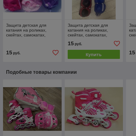
Защита детская для
Защита детская для
Защ
катания на роликах,
катания на роликах,
кат
скейтах, самокатах,
скейтах, самокатах,
ске
набор 6 предметов
набор 6 предметов
наб
15
руб.
15
15
руб.
Купить
Подобные товары компании