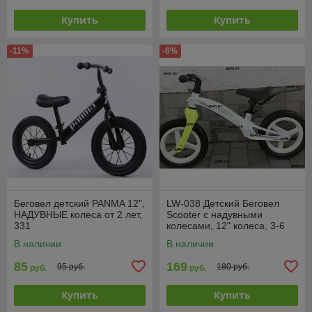
Купить
Купить
-11%
-6%
Беговел детский PANMA 12",
LW-038 Детский Беговел
НАДУВНЫЕ колеса от 2 лет,
Scooter с надувными
331
колесами, 12" колеса, 3-6
лет
В наличии
В наличии
85
169
95 руб.
180 руб.
руб.
руб.
Купить
Купить