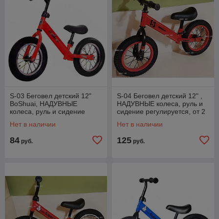
S-03 Беговел детский 12"
S-04 Беговел детский 12" ,
BoShuai, НАДУВНЫЕ
НАДУВНЫЕ колеса, руль и
колеса, руль и сидение
сидение регулируется, от 2
регулируется, от 2 лет,
лет, красный
Нет в наличии
Нет в наличии
разные цвета
84
125
руб.
руб.