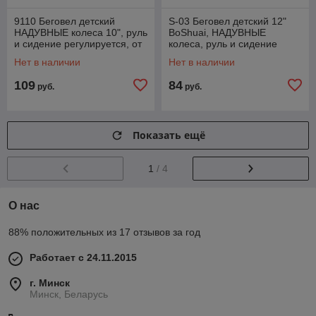
9110 Беговел детский
S-03 Беговел детский 12"
НАДУВНЫЕ колеса 10", руль
BoShuai, НАДУВНЫЕ
и сидение регулируется, от
колеса, руль и сидение
2 лет,
регулируется, от 2 лет,
Нет в наличии
Нет в наличии
разные цвета
109
84
руб.
руб.
Показать ещё
1
/ 4
О нас
88% положительных из 17 отзывов за год
Работает с 24.11.2015
г. Минск
Минск, Беларусь