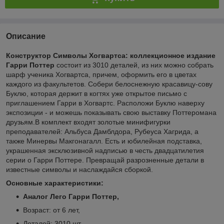
Описание
Конструктор Символы Хогвартса: коллекционное издание
Гарри Поттер
состоит из 3010 деталей, из них можно собрать
шарф ученика Хогвартса, причем, оформить его в цветах
каждого из факультетов. Собери белоснежную красавицу-сову
Буклю, которая держит в когтях уже открытое письмо с
приглашением Гарри в Хогвартс. Расположи Буклю наверху
экспозиции - и можешь показывать свою выставку Поттеромана
друзьям.В комплект входят золотые минифигурки
преподавателей: Альбуса Дамблдора, Рубеуса Хагрида, а
также Минервы Макгонагалл. Есть и юбилейная подставка,
украшенная эксклюзивной надписью в честь двадцатилетия
серии о Гарри Поттере. Превращай разрозненные детали в
известные символы и наслаждайся сборкой.
Основные характеристики:
Аналог Лего Гарри Поттер,
Возраст: от 6 лет,
Деталей: 3010 шт,