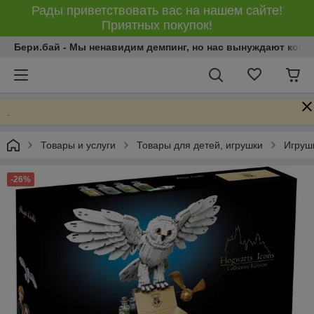
Рады приветствовать вас на нашем сайте!
Приятных покупок!
Бери.бай - Мы ненавидим демпинг, но нас вынуждают конку
.
Товары и услуги
Товары для детей, игрушки
Игрушк
-26%