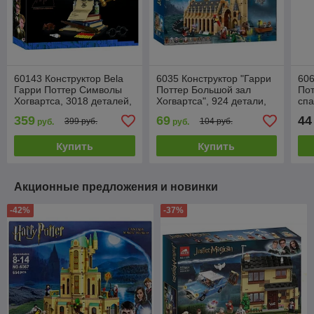
60143 Конструктор Bela
6035 Конструктор "Гарри
606
Гарри Поттер Символы
Поттер Большой зал
Пот
Хогвартса, 3018 деталей,
Хогвартса", 924 детали,
спа
аналог Лего Гарри Поттер
Justice Magician, аналог
дет
359
69
44
399 руб.
104 руб.
руб.
руб.
Lego 75954
Гар
Купить
Купить
Акционные предложения и новинки
-42%
-37%