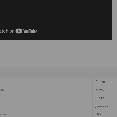
и
Pituso
ель
Китай
5.7 кг
Детская
узка
30 кг