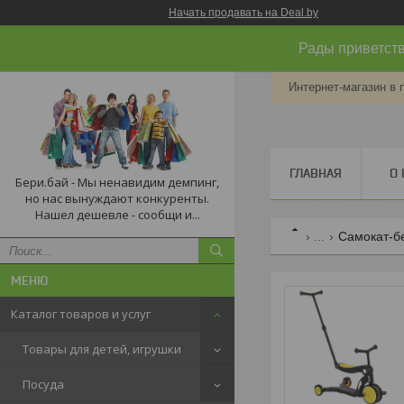
Начать продавать на Deal.by
Рады приветств
Интернет-магазин в 
ГЛАВНАЯ
О 
Бери.бай - Мы ненавидим демпинг,
но нас вынуждают конкуренты.
Нашел дешевле - сообщи и...
...
Самокат-бе
Каталог товаров и услуг
Товары для детей, игрушки
Посуда