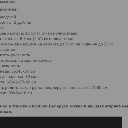
дывается
ристики:
ородской
етей от 2 до 5 лет
ий
его колеса: 19 см (7.5") из полиуретана
о колеса: 6.3 см (2.5") из полиуретана
зможная нагрузка на самокат до 30 кг, на сидение до 25 кг
ывается
соты руля: есть
тормоза: на заднем колесе
низм: есть
педа: 65х43х50 см
 до сиденья: 30 см
та: 65х42х77-83 см
ть родительская ручка, регулируется по высоте 71-98 см
вки: 69х34х16 см
tuso в Минске и по всей Беларуси можно в нашем интернет-маг
фонам.