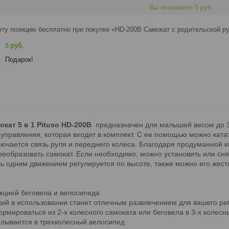
Вы экономите 5 руб.
ту позицию бесплатно при покупке «HD-200B Самокат с родительской ручк
5 руб.
Подарок!
кат 5 в 1 Pituso HD-200B
предназначен для малышей весом до 3
 управления, которая входит в комплект. С ее помощью можно кат
ючается связь руля и переднего колеса.
Благодаря продуманной к
еобразовать самокат. Если необходимо, можно установить или сня
ь одним движением регулируется по высоте, также можно его жест
кцией беговела и велосипеда
кий в использовании станет отличным развлечением для вашего ре
рмироваться из 2-х колесного самоката или беговела в 3-х колесн
лывается в трехколесный велосипед