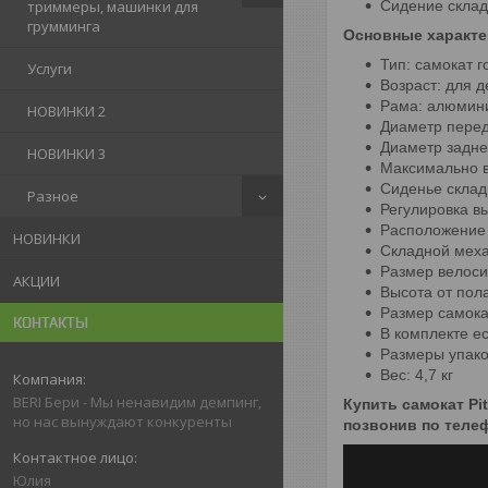
Сидение скла
триммеры, машинки для
грумминга
Основные характе
Тип: самокат г
Услуги
Возраст: для д
Рама: алюмин
НОВИНКИ 2
Диаметр передн
Диаметр заднег
НОВИНКИ 3
Максимально во
Сиденье склад
Разное
Регулировка вы
Расположение 
НОВИНКИ
Складной меха
Размер велоси
АКЦИИ
Высота от пола
Размер самока
КОНТАКТЫ
В комплекте ес
Размеры упако
Вес: 4,7 кг
BERI Бери - Мы ненавидим демпинг,
Купить самокат Pi
но нас вынуждают конкуренты
позвонив по теле
Юлия