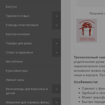
Батуты
Получите э
Туризм и отдых
Комоды пластиковые
Кресла-качалки
Товары для дома
Спорт и здоровье
Трехколесный само
Мотоблоки
родительская ручка
переключателя откл
Культиваторы
мгновенно можно пр
ниши в корпусе.
Рул
Умные часы
Особенности:
Самокат с фун
Велосипеды для взрослых и
Удобный и лег
детей
Может трансфо
Быстро переде
Машинки для стрижки, фены,