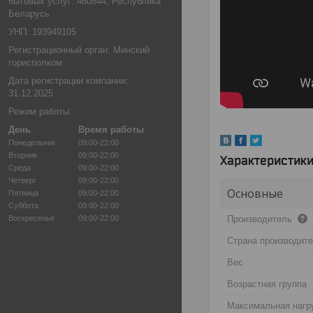
бытовых услуг: 460844, Республика
Беларусь
УНП: 193949105
Регистрационный орган: Минский
горисполком
Дата регистрации компании:
31.12.2025
Режим работы:
День
Время работы
Понедельник
09:00-22:00
Вторник
09:00-22:00
Характеристик
Среда
09:00-22:00
Четверг
09:00-22:00
Основные
Пятница
09:00-22:00
Суббота
09:00-22:00
Воскресенье
09:00-22:00
Производитель
Страна производит
Вес
Возрастная группа
Максимальная нагр