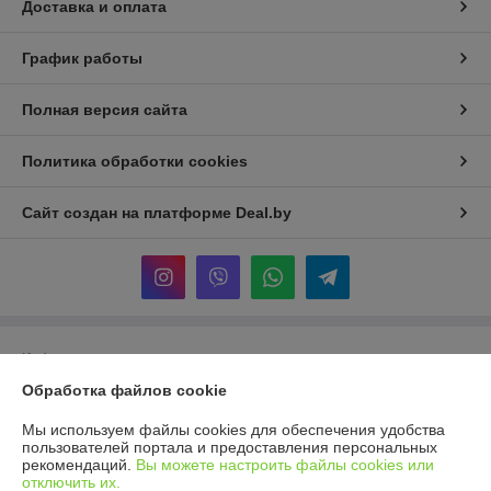
Доставка и оплата
График работы
Полная версия сайта
Политика обработки cookies
Сайт создан на платформе Deal.by
Информация для покупателя
Обработка файлов cookie
Юридическое лицо:
Общество с ограниченной ответственностью
«Торговая компания Эверест»
Минск, ул Логойский тракт 37
Мы используем файлы cookies для обеспечения удобства
пользователей портала и предоставления персональных
Регистрационный номер ЕГР: 193949105
рекомендаций.
Вы можете настроить файлы cookies или
отключить их.