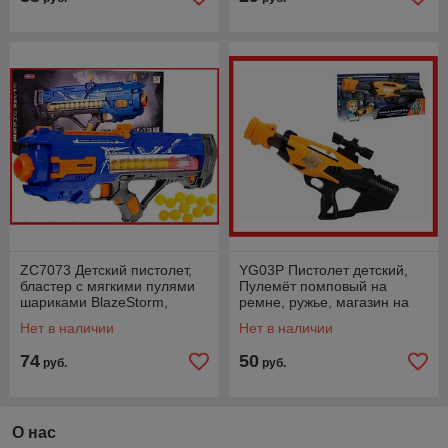
ZC7073 Детский пистолет,
YG03P Пистолет детский,
бластер с мягкими пулями
Пулемёт помповый на
шариками BlazeStorm,
ремне, ружье, магазин на
автомат
12 шарика, длина 35,5 см, 2
Нет в наличии
Нет в наличии
цвета
74
50
руб.
руб.
О нас