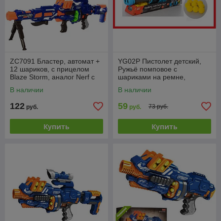
ZC7091 Бластер, автомат +
YG02P Пистолет детский,
12 шариков, с прицелом
Ружьё помповое с
Blaze Storm, аналог Nerf с
шариками на ремне,
мягкими патронами
магазин на 24 шарика,
В наличии
В наличии
длина 48 см, 2 цвета
122
59
73 руб.
руб.
руб.
Купить
Купить