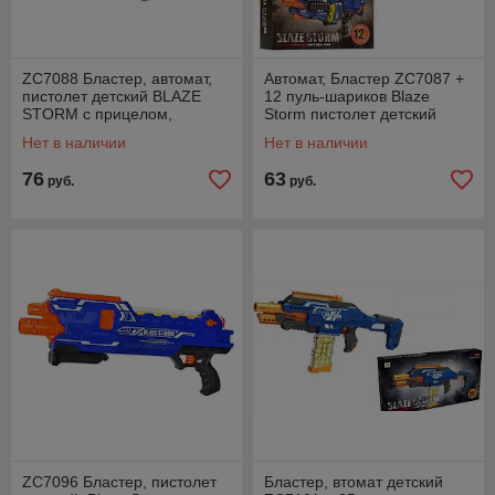
ZC7088 Бластер, автомат,
Автомат, Бластер ZC7087 +
пистолет детский BLAZE
12 пуль-шариков Blaze
STORM с прицелом,
Storm пистолет детский
стреляет мягкими
игрушечный, типа Nerf
Нет в наличии
Нет в наличии
шариками, 12 шариков
(Нерф)
76
63
руб.
руб.
ZC7096 Бластер, пистолет
Бластер, втомат детский