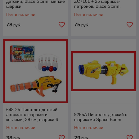
детский, Blaze Storm, мягкие
ZC7101 + 25 шариков-
шарики
патронов, Blaze Storm,
детское оружие типа Nerf,
Нет в наличии
Нет в наличии
на батарейках
78
75
руб.
руб.
648-25 Пистолет детский,
автомат с шарами и
9255A Пистолет детский с
кеглями, 39 см, шарики 6
шариками Space Boom
шт, кегли 6 шт
Нет в наличии
Нет в наличии
38
29
руб.
руб.