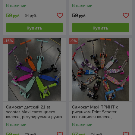
светящиеся колеса 038Z
ручка, светящиеся колеса
В наличии
В наличии
59
59
64 руб.
руб.
руб.
Купить
Купить
-16%
-9%
Самокат детский 21 st
Самокат Maxi ПРИНТ с
scooter Maxi светящиеся
рисунком Print Scooter,
колеса, регулируемая ручка
светящиеся колеса,
регулируемая ручка LK-
В наличии
В наличии
8523
59
67
70 руб.
74 руб.