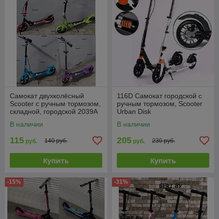
Самокат двухколёсный
116D Самокат городской с
Scooter с ручным тормозом,
ручным тормозом, Scooter
складной, городской 2039A
Urban Disk
В наличии
В наличии
115
205
140 руб.
230 руб.
руб.
руб.
Купить
Купить
-15%
-31%