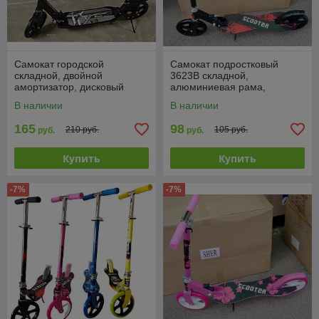
Самокат городской
Самокат подростковый
складной, двойной
3623B складной,
амортизатор, дисковый
алюминиевая рама,
тормоз, Scooter Disk PC009
подростковый, большие
В наличии
В наличии
колеса 200 мм
165
98
210 руб.
105 руб.
руб.
руб.
Купить
Купить
-7%
-7%