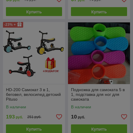
руб.
руб.
Купить
Купить
-23% +
HD-200 Самокат 3 в 1,
Подножка для самоката 5 в
беговел, велосипед детский
1, подставка для ног для
Pituso
самоката
В наличии
В наличии
193
10
251 руб.
руб.
руб.
Купить
Купить