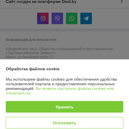
Сайт создан на платформе Deal.by
Информация для покупателя
Юридическое лицо:
Общество с ограниченной ответственностью
«Торговая компания Эверест»
Минск, ул Логойский тракт 37
Регистрационный номер ЕГР: 193949105
Обработка файлов cookie
УНП: 193949105
Мы используем файлы cookies для обеспечения удобства
пользователей портала и предоставления персональных
Регистрационный орган: Минский горисполком
рекомендаций.
Вы можете настроить файлы cookies или
отключить их.
Дата регистрации компании: 31.12.2025
Принять
Отклонить