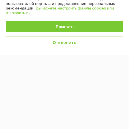
-6%
пользователей портала и предоставления персональных
рекомендаций.
Вы можете настроить файлы cookies или
отключить их.
Принять
Отклонить
Самокат складной 21 st
scooter Ferrari, 1,5-8 лет,
широкие колеса
В наличии
74
79 руб.
руб.
Купить
О нас