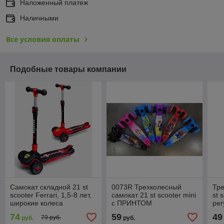
Наложенный платеж
Наличными
Все условия оплаты
Подобные товары компании
Самокат складной 21 st
0073R Трехколесный
Тре
scooter Ferrari, 1,5-8 лет,
самокат 21 st scooter mini
st 
широкие колеса
с ПРИНТОМ
рег
регулируемая ручка,
све
74
59
49
79 руб.
руб.
руб.
светящиеся колеса