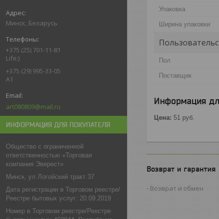
Упаковка
Минск, Беларусь
Ширина упаковки
Пользовательс
+375 (25) 701-11-81
Life:)
Пол
+375 (29) 995-33-05
Поставщик
A1
Информация дл
art080809@mail.ru
Цена:
51
руб.
ИНФОРМАЦИЯ ДЛЯ ПОКУПАТЕЛЯ
Общество с ограниченной
ответственностью «Торговая
компания Эверест»
Возврат и гарантия
Минск, ул Логойский тракт 37
Возврат и обмен
Дата регистрации в Торговом реестре/
Реестре бытовых услуг: 20.09.2019
Номер в Торговом реестре/Реестре