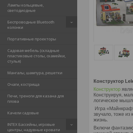
Лампы кольцевые,
светодиодные
Беспроводные Bluetooth
колонки
Портативные проекторы
Садовая мебель (складные
пластиковые столы, скамейки,
стулья)
Мангалы, шампура, решетки
Конструктор Lel
Очаги, кострища
Конструктор
являе
Конструируя, мал
Печи, треноги для казана для
логическое мышле
плова
Игра «Майнкрафт»
Качели садовые
звучало, тоже из
жизнь.
INTEX Бассейны, игровые
Включи фантазию 
центры, надувные кровати