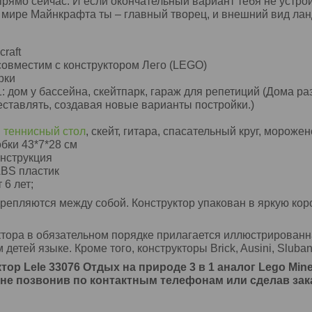
прямо сейчас. И если окончательный вариант тебя не устрои
 мире Майнкрафта ты – главный творец, и внешний вид лан
:
craft
совместим с конструктором Лего (LEGO)
рки
 1: дом у бассейна, скейтпарк, гараж для репетиций (Дома 
еставлять, создавая новые варианты постройки.)
й
:
теннисный стол
, скейт, гитара, спасательный круг, морожено
обки 43*7*28 см
инструкция
ABS пластик
 6 лет;
репляются между собой. Конструктор упакован в яркую кор
ктора в обязательном порядке прилагается иллюстрированн
етей языке. Кроме того, конструкторы Brick, Ausini, Sluba
тор Lele 33076 Отдых на природе 3 в 1 аналог Lego Mine
не позвонив по контактным телефонам или сделав зака