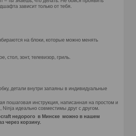
т – ты знаешь, что делать. Не бойся проявить
дшафта зависит только от тебя.
разбираются на блоки, которые можно менять
е, стол, зонт, телевизор, гриль.
обку, детали внутри запаяны в индивидуальные
ая пошаговая инструкция, написанная на простом и
n, Ninja идеально совместимы друг с другом.
craft
недорого в Минске можно в нашем
з через корзину.