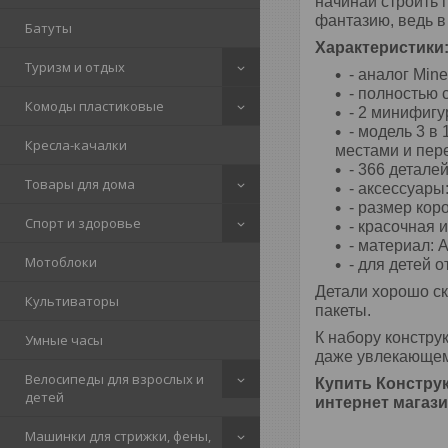
начинай строить 
фантазию, ведь в
Батуты
Характеристики
Туризм и отдых
- аналог Mine
- полностью 
Комоды пластиковые
-
2 минифигу
- модель 3 в
Кресла-качалки
местами и пер
- 366 детале
Товары для дома
- аксессуары
- размер кор
Спорт и здоровье
- красочная 
- материал: 
Мотоблоки
- для детей от
Детали хорошо ск
Культиваторы
пакеты.
К набору констру
Умные часы
даже увлекающем д
Велосипеды для взрослых и
Купить
Конструк
детей
интернет магази
Машинки для стрижки, фены,