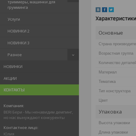
триммеры, машинки для
грумминга
Характеристик
Услуги
НОВИНКИ 2
Основные
НОВИНКИ 3
Страна производит
Возрастная группа
Разное
Количество детале
НОВИНКИ
Материал
АКЦИИ
Тематика
КОНТАКТЫ
Тип конструктора
Цвет
Упаковка
BERI Бери - Мы ненавидим демпинг,
но нас вынуждают конкуренты
Высота упаковки
Длина упаковки
Юлия