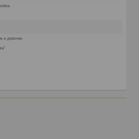
робка
в и девочек
ка"