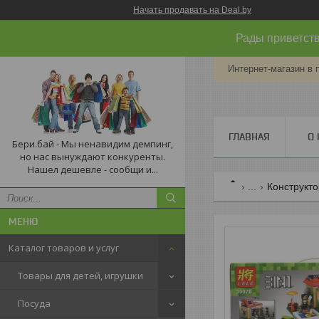
Начать продавать на Deal.by
Рады приветств
Интернет-магазин в 
ГЛАВНАЯ
О 
Бери.бай - Мы ненавидим демпинг,
но нас вынуждают конкуренты.
Нашел дешевле - сообщи и...
...
Конструкто
Каталог товаров и услуг
Товары для детей, игрушки
Посуда