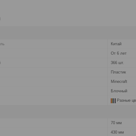
и
ель
Китай
От 6 лет
й
366 шт.
Пластик
Minecraft
Блочный
Разные цв
70 мм
430 мм