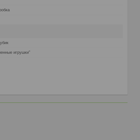
робка
убик
енные игрушки"