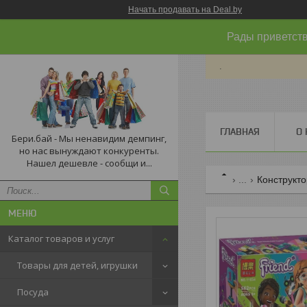
Начать продавать на Deal.by
Рады приветств
.
ГЛАВНАЯ
О 
Бери.бай - Мы ненавидим демпинг,
но нас вынуждают конкуренты.
Нашел дешевле - сообщи и...
...
Конструкт
Каталог товаров и услуг
Товары для детей, игрушки
Посуда