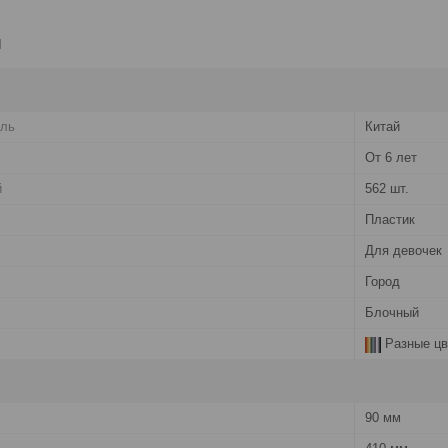
и
ель
Китай
От 6 лет
й
562 шт.
Пластик
Для девочек
Город
Блочный
Разные цв
90 мм