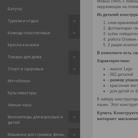
Можно спеть с помощ
окружающее на пленк
Батуты
Из деталей констру
Туризм и отдых
сине-оранжевый
фотоаппарат тв
Комоды пластиковые
кубок победите
робота Оливии 
Кресла-качалки
2 рации искате
В комплекте есть св
Товары для дома
Характеристики:
Спорт и здоровье
- аналог Lego
- 562 деталей
-
размер упако
Мотоблоки
- красочная инс
- для детей от 6
Культиваторы
К набору конструкто
Умные часы
языке. Этот конструкт
Купить
Конструкто
Велосипеды для взрослых и
интернет магазине
детей
Машинки для стрижки, фены,