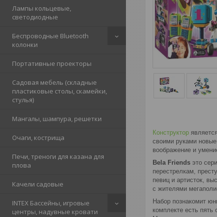
Лампы кольцевые,
светодиодные
Беспроводные Bluetooth
колонки
Портативные проекторы
Садовая мебель (складные
пластиковые столы, скамейки,
стулья)
Мангалы, шампура, решетки
Конструктор
является
Очаги, кострища
своими руками новые
воображение и умени
Печи, треноги для казана для
Bela Friends
это сер
плова
перестрелкам, престу
певиц и артисток, вы
Качели садовые
с жителями мегаполи
Набор познакомит юн
INTEX Бассейны, игровые
комплекте есть пять
центры, надувные кровати