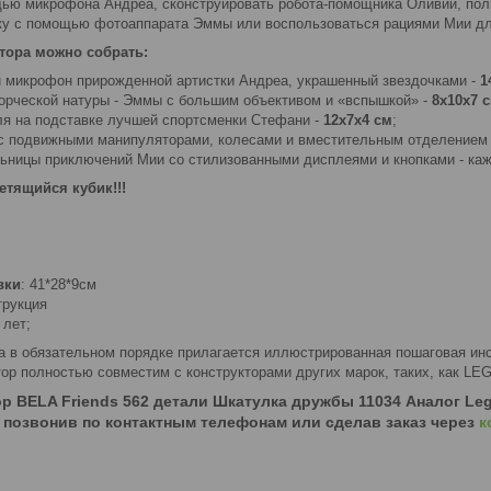
ью микрофона Андреа, сконструировать робота-помощника Оливии, пол
у с помощью фотоаппарата Эммы или воспользоваться рациями Мии дл
ктора можно собрать:
 микрофон прирожденной артистки Андреа, украшенный звездочками -
1
орческой натуры - Эммы с большим объективом и «вспышкой» -
8х10х7 
ля на подставке лучшей спортсменки Стефани -
12х7х4 см
;
с подвижными манипуляторами, колесами и вместительным отделением
льницы приключений Мии со стилизованными дисплеями и кнопками - ка
етящийся кубик!!!
вки
: 41*28*9см
трукция
 лет;
ра в обязательном порядке прилагается иллюстрированная пошаговая ин
ор полностью совместим с конструкторами других марок, таких, как LEGO,
р BELA Friends 562 детали Шкатулка дружбы 11034 Аналог Leg
 позвонив по контактным телефонам или сделав заказ через
к