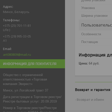
Длина упаковки
Упаковка
Минск, Беларусь
Ширина упаковки
Пользовательс
+375 (25) 701-11-81
Life:)
Особенности
+375 (29) 995-33-05
A1
Поставщик
art080809@mail.ru
Информация дл
Цена:
64
руб.
ИНФОРМАЦИЯ ДЛЯ ПОКУПАТЕЛЯ
Общество с ограниченной
ответственностью «Торговая
компания Эверест»
Возврат и гарантия
Минск, ул Логойский тракт 37
Дата регистрации в Торговом реестре/
Возврат и обмен
Реестре бытовых услуг: 20.09.2019
Номер в Торговом реестре/Реестре