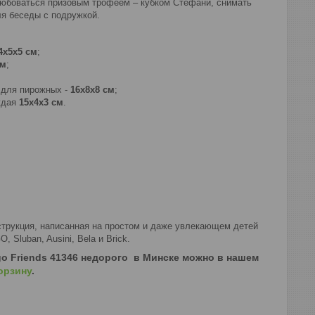
юбоваться призовым трофеем – кубком Стефани, снимать
я беседы с подружкой.
4х5х5 см
;
см
;
 для пирожных -
16х8х8 см
;
ждая
15х4х3 см
.
струкция, написанная на простом и даже увлекающем детей
 Sluban, Ausini, Bela и Brick.
o Friends 41346
недорого в Минске можно в нашем
орзину
.