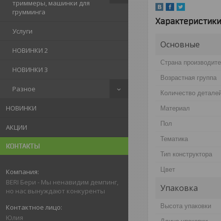
триммеры, машинки для
грумминга
Характеристик
Услуги
Основные
НОВИНКИ 2
Страна производит
НОВИНКИ 3
Возрастная группа
Разное
Количество детале
НОВИНКИ
Материал
Пол
АКЦИИ
Тематика
КОНТАКТЫ
Тип конструктора
Цвет
BERI Бери - Мы ненавидим демпинг,
Упаковка
но нас вынуждают конкуренты
Высота упаковки
Юлия