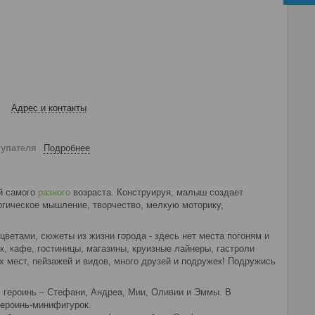
Адрес и контакты
купателя
Подробнее
й самого
разного
возраста. Конструируя, малыш создает
огическое мышление, творчество, мелкую моторику,
цветами, сюжеты из жизни города - здесь нет места погоням и
к, кафе, гостиницы, магазины, круизные лайнеры, гастроли
х мест, пейзажей и видов, много друзей и подружек! Подружись
 героинь – Стефани, Андреа, Мии, Оливии и Эммы. В
героинь-минифигурок.