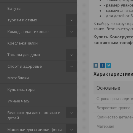
-
размер упако
Батуты
- красочная инс
- для детей от 6
Туризм и отдых
К набору конструкто
языке. Этот конструкт
Комоды пластиковые
Купить
Конструкто
контактным телефо
Кресла-качалки
Товары для дома
Спорт и здоровье
Характеристик
Мотоблоки
Основные
Культиваторы
Страна производит
Умные часы
Возрастная группа
Велосипеды для взрослых и
Количество детале
детей
Материал
Машинки для стрижки, фены,