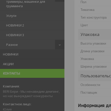
триммеры, машинки для
Пол
грумминга
Тематика
Услуги
Тип конструктора
НОВИНКИ 2
Цвет
Упаковка
НОВИНКИ 3
Высота упаковки
Разное
Длина упаковки
НОВИНКИ
Упаковка
АКЦИИ
Ширина упаковки
КОНТАКТЫ
Пользовательс
Особенности
BERI Бери - Мы ненавидим демпинг,
Поставщик
но нас вынуждают конкуренты
Информация дл
Юлия