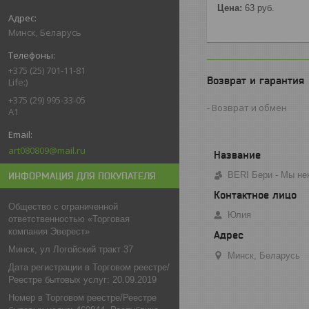
Цена:
63
руб.
Минск, Беларусь
+375 (25) 701-11-81
Возврат и гарантия
Life:)
+375 (29) 995-33-05
Возврат и обмен
A1
art080809@mail.ru
BERI Бери - Мы не
ИНФОРМАЦИЯ ДЛЯ ПОКУПАТЕЛЯ
Общество с ограниченной
Юлия
ответственностью «Торговая
компания Эверест»
Минск, ул Логойский тракт 37
Минск, Беларусь
Дата регистрации в Торговом реестре/
Реестре бытовых услуг: 20.09.2019
Номер в Торговом реестре/Реестре