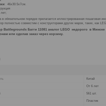
вки
: 46х30.5х7см.
трукция
 лет;
ра в обязательном порядке прилагается иллюстрированная пошаговая ин
ор полностью совместим с конструкторами других марок, таких, как LEGO,
р Battlegrounds Багги 11081 аналог LEGO
недорого в Минске 
нам или сделав заказ через корзину.
и
ель
Китай
От 6 лет
й
561 шт.
Пластик