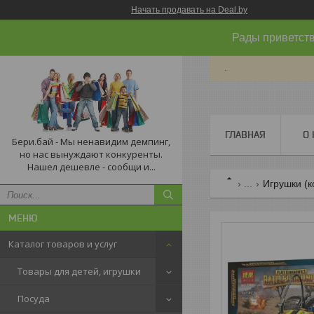
Начать продавать на Deal.by
Рады приветств
.
ГЛАВНАЯ
О 
Бери.бай - Мы ненавидим демпинг,
но нас вынуждают конкуренты.
Нашел дешевле - сообщи и...
...
Игрушки (к
Каталог товаров и услуг
Товары для детей, игрушки
Посуда