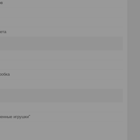
ов
ета
робка
енные игрушки"