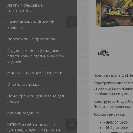
Лампы кольцевые,
светодиодные
Беспроводные Bluetooth
колонки
Портативные проекторы
Садовая мебель (складные
пластиковые столы, скамейки,
стулья)
Мангалы, шампура, решетки
Конструктор Battl
Конструктор являетс
Очаги, кострища
своими руками новые
воображение и умени
Печи, треноги для казана для
плова
Конструктор PlayerUn
"Багги" воспроизвод
Качели садовые
Характеристики:
- аналог Lego
INTEX Бассейны, игровые
- 561 деталей
центры, надувные кровати
- 1 мини-фигурк