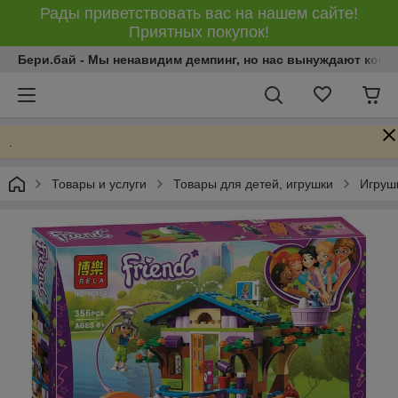
Рады приветствовать вас на нашем сайте!
Приятных покупок!
Бери.бай - Мы ненавидим демпинг, но нас вынуждают конку
.
Товары и услуги
Товары для детей, игрушки
Игрушк