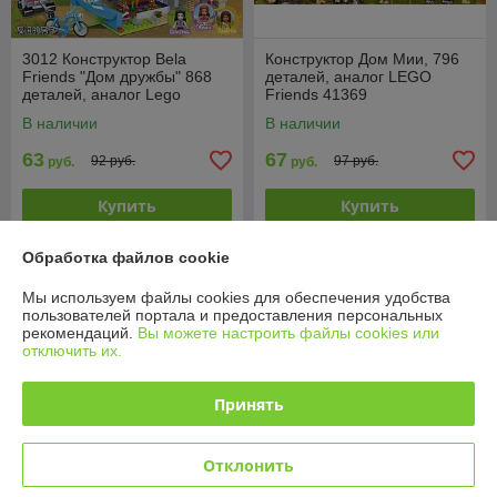
3012 Конструктор Bela
Конструктор Дом Мии, 796
Friends "Дом дружбы" 868
деталей, аналог LEGO
деталей, аналог Lego
Friends 41369
Friends 41340
В наличии
В наличии
63
67
92 руб.
97 руб.
руб.
руб.
Купить
Купить
-29%
-26% +
Обработка файлов cookie
Мы используем файлы cookies для обеспечения удобства
пользователей портала и предоставления персональных
рекомендаций.
Вы можете настроить файлы cookies или
отключить их.
Принять
Отклонить