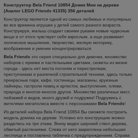
Конструктор Bela Friend 10854 Домик Мии на дереве
(Аналог LEGO Friends 41335) 356 деталей
Конструктор является одной из самых любимых и популярных
во все времена игрушек у детей самого разного возраста.
Конструируя, малыш создает своими руками новые чудесные
вещи и от этого чувствует себя взрослым, а еще развивает
логическое мышление, творчество, мелкую моторику,
воображение и умение концентрироваться.
Bela Friends
это серия специально для девочек, множество
наборов с яркими и пастельными цветами, сюжеты из жизни
города - здесь нет места погоням и перестрелкам,
преступникам и различной строительной техники, здесь только
прекрасные парк, кафе, гостиницы, магазины, круизные
лайнеры, гастроли певиц и артисток, выступления, пляжи,
природа и многое-многое другое. Множество различных мест,
пейзажей и видов, много друзей и подружек! Подружись с
жителями мегаполиса вместе с персонажами
Bela Friends
!
Из деталей набора Bela Friend 10854 Вы сможете построить
модель домика на дереве
.
Условно его конструкцию можно
разделись на три этажа. Внизу виден широкий ствол дерева,
обвитый растениями. Слева от него закреплена небольшая
лестница и поставлена табличка с предупреждением. Справа