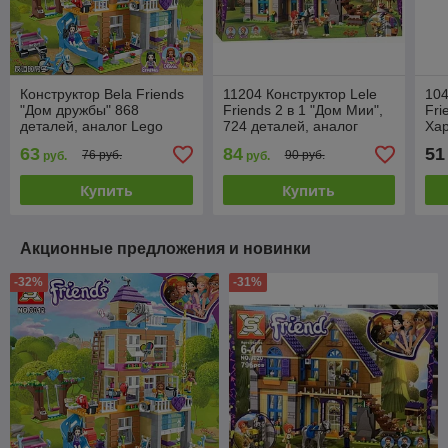
Конструктор Bela Friends
11204 Конструктор Lele
104
"Дом дружбы" 868
Friends 2 в 1 "Дом Мии",
Fri
деталей, аналог Lego
724 деталей, аналог
Хар
Friends 41340
LEGO 41369
де
63
84
51
76 руб.
90 руб.
руб.
руб.
41
Купить
Купить
Акционные предложения и новинки
-32%
-31%