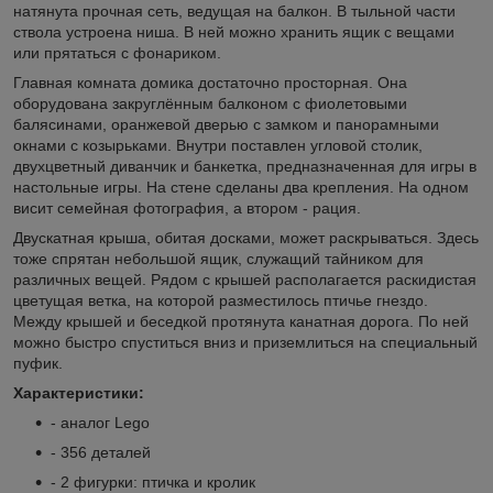
натянута прочная сеть, ведущая на балкон. В тыльной части
ствола устроена ниша. В ней можно хранить ящик с вещами
или прятаться с фонариком.
Главная комната домика достаточно просторная. Она
оборудована закруглённым балконом с фиолетовыми
балясинами, оранжевой дверью с замком и панорамными
окнами с козырьками. Внутри поставлен угловой столик,
двухцветный диванчик и банкетка, предназначенная для игры в
настольные игры. На стене сделаны два крепления. На одном
висит семейная фотография, а втором - рация.
Двускатная крыша, обитая досками, может раскрываться. Здесь
тоже спрятан небольшой ящик, служащий тайником для
различных вещей. Рядом с крышей располагается раскидистая
цветущая ветка, на которой разместилось птичье гнездо.
Между крышей и беседкой протянута канатная дорога. По ней
можно быстро спуститься вниз и приземлиться на специальный
пуфик.
Характеристики:
- аналог Lego
- 356 деталей
- 2 фигурки: птичка и кролик