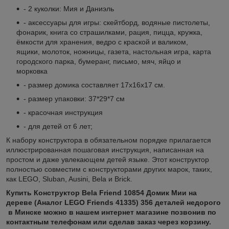
- 2 куколки: Мия и Даниэль
- аксессуары для игры: скейтборд, водяные пистолеты,
фонарик, книга со страшилками, рация, пицца, кружка,
ёмкости для хранения, ведро с краской и валиком,
ящики, молоток, ножницы, газета, настольная игра, карта
городского парка, бумеранг, письмо, мяч, яйцо и
морковка
- размер домика составляет 17х16х17 см.
- размер упаковки: 37*29*7 см
- красочная инструкция
- для детей от 6 лет;
К набору конструктора в обязательном порядке прилагается
иллюстрированная пошаговая инструкция, написанная на
простом и даже увлекающем детей языке. Этот конструктор
полностью совместим с конструкторами других марок, таких,
как LEGO, Sluban, Ausini, Bela и Brick.
Купить
Конструктор Bela Friend 10854 Домик Мии на
дереве (Аналог LEGO Friends 41335) 356 деталей
недорого
в Минске можно в нашем интернет магазине позвонив по
контактным телефонам или сделав заказ через корзину.