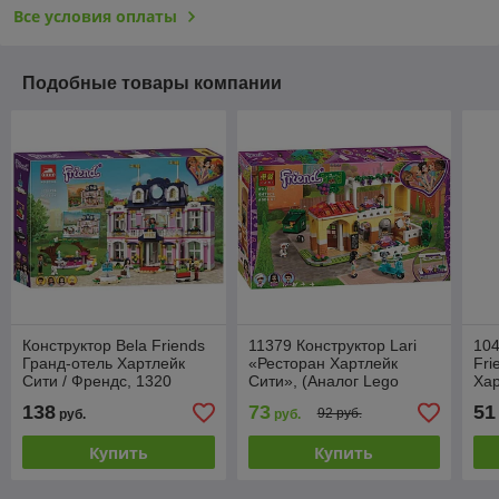
Все условия оплаты
Подобные товары компании
Конструктор Bela Friends
11379 Конструктор Lari
104
Гранд-отель Хартлейк
«Ресторан Хартлейк
Fri
Сити / Френдс, 1320
Сити», (Аналог Lego
Хар
деталей, 60145
Френдс 41379), 647
де
138
73
51
92 руб.
руб.
руб.
деталей
41
Купить
Купить