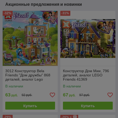
Акционные предложения и новинки
-32%
-31%
3012 Конструктор Bela
Конструктор Дом Мии, 796
Friends "Дом дружбы" 868
деталей, аналог LEGO
деталей, аналог Lego
Friends 41369
Friends 41340
В наличии
В наличии
63
67
92 руб.
97 руб.
руб.
руб.
Купить
Купить
-29%
-26% +