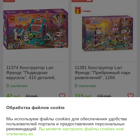
11374 Конструктор Lari
11381 Конструктор Lari
Френдс "Подводная
Френдс "Прибрежный парк
карусель", 410 деталей,
развлечений", 1266
(Аналог Лего 41337)
деталей, (Аналог Лего
В наличии
В наличии
41375)
42
115
59 руб.
155 руб.
руб.
руб.
Обработка файлов cookie
Купить
Купить
Мы используем файлы cookies для обеспечения удобства
-26%
-25%
пользователей портала и предоставления персональных
рекомендаций.
Вы можете настроить файлы cookies или
отключить их.