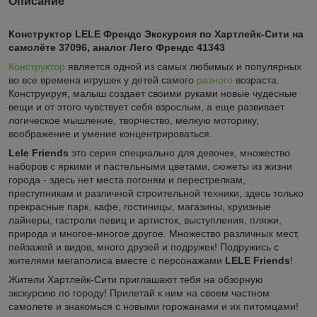
Описание
Конструктор LELE Френдс Экскурсия по Хартлейк-Сити на
самолёте 37096, аналог Лего Френдс 41343
Конструктор
является одной из самых любимых и популярных
во все времена игрушек у детей самого
разного
возраста.
Конструируя, малыш создает своими руками новые чудесные
вещи и от этого чувствует себя взрослым, а еще развивает
логическое мышление, творчество, мелкую моторику,
воображение и умение концентрироваться.
Lele Friends
это серия специально для девочек, множество
наборов с яркими и пастельными цветами, сюжеты из жизни
города - здесь нет места погоням и перестрелкам,
преступникам и различной строительной техники, здесь только
прекрасные парк, кафе, гостиницы, магазины, круизные
лайнеры, гастроли певиц и артисток, выступления, пляжи,
природа и многое-многое другое. Множество различных мест,
пейзажей и видов, много друзей и подружек! Подружись с
жителями мегаполиса вместе с персонажами
LELE Friends
!
Жители Хартлейк-Сити приглашают тебя на обзорную
экскурсию по городу! Прилетай к ним на своем частном
самолете и знакомься с новыми горожанами и их питомцами!