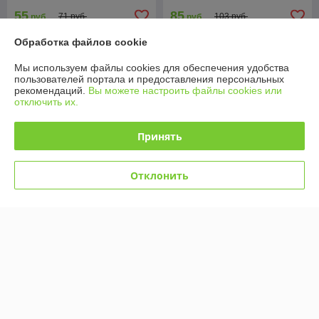
55
85
71 руб.
103 руб.
руб.
руб.
Обработка файлов cookie
Купить
Купить
Мы используем файлы cookies для обеспечения удобства
-17%
-17%
пользователей портала и предоставления персональных
рекомендаций.
Вы можете настроить файлы cookies или
отключить их.
Принять
Отклонить
Надувной бассейн INTEX
Детский надувной бассейн
56495 Summer Colors,
Радуга надувное дно,
надувное дно, сливной
114x25, интекс, INTEX
клапан, интекс
57412
В наличии
В наличии
95
29
115 руб.
35 руб.
руб.
руб.