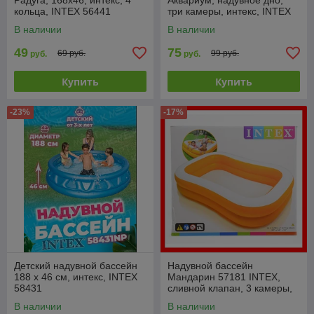
Радуга, 168x46, интекс, 4
Аквариум, надувное дно,
кольца, INTEX 56441
три камеры, интекс, INTEX
58480
В наличии
В наличии
49
75
69 руб.
99 руб.
руб.
руб.
Купить
Купить
-23%
-17%
Детский надувной бассейн
Надувной бассейн
188 x 46 см, интекс, INTEX
Мандарин 57181 INTEX,
58431
сливной клапан, 3 камеры,
интекс
В наличии
В наличии