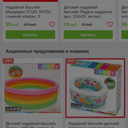
Надувной бассейн
Детский надувной
Дет
Мандарин 57181 INTEX,
бассейн Радуга надувное
бас
сливной клапан, 3
дно, 114x25, интекс,
инт
камеры, интекс
INTEX 57412
85
29
55
103 руб.
35 руб.
руб.
руб.
Купить
Купить
Акционные предложения и новинки
-29%
-24%
Детский надувной бассейн
Надувной бассейн детский