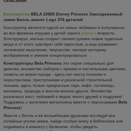
Описание
Конструктор
BELA 10565 Disney Princess Заколдованный
замок Белль аналог Lego 376 деталей
Конструктор является одной из самых любимых и популярных
во все времена игрушек у детей самого
разного
возраста.
Конструируя, малыш создает своими руками новые чудесные
вещи и от этого чувствует себя взрослым, а еще развивает
логическое мышление, творчество, мелкую моторику,
воображение и умение концентрироваться.
Конструкторы Bela Princess
это серия специально для
девочек, множество наборов с яркими и пастельными цветами,
сюжеты из жизни города - здесь нет места погоням и
перестрелкам, преступникам и различной строительной
техники, здесь только прекрасные парк, кафе, гостиницы,
магазины, природа и многое-многое другое. Множество
различных мест, пейзажей и видов, много друзей и подружек!
Подружись с жителями мегаполиса вместе с персонажами
Bela
Princess
!
Вместе с Белль и её волшебными друзьями исследуй все
потайные уголки замка, найди особую книгу в библиотеке или
поднимись в комнату с балконом, чтобы увидеть