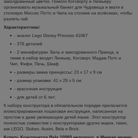
заколдованный цветок. Помоги Когсворту и Люмьеру
организовать музыкальный банкет для Чудовища и вкати в
столовую Миссис Поттс и Чипа на столике на колёсиках, чтобы
разлить чай.
Характеристики:
- аналог Lego Disney Princess 41067
- 376 деталей
- 2 минифигурки: Бель и заколдованного Принца, а
также в набор входят Люмьер, Когсворт, Мадам Потс и
Чип, Фифи, Печь, Шкаф
-
размеры замка принцессы
:
23 х 17 х 9 см
- размер упаковки: 41 х 29 х 5 см
- красочная инструкция
- для детей от 6 лет;
К набору конструктора в обязательном порядке прилагается
иллюстрированная пошаговая инструкция, написанная на
простом и даже увлекающем детей языке. Этот конструктор
полностью совместим с конструкторами других марок, таких,
как LEGO, Sluban, Ausini, Bela и Brick.
Купить Конструктор Bela 10565 недорого в Минске можно