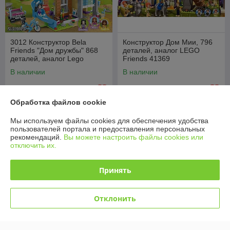
3012 Конструктор Bela
Конструктор Дом Мии, 796
Friends "Дом дружбы" 868
деталей, аналог LEGO
деталей, аналог Lego
Friends 41369
Friends 41340
В наличии
В наличии
63
67
92 руб.
97 руб.
руб.
руб.
Обработка файлов cookie
Купить
Купить
Мы используем файлы cookies для обеспечения удобства
пользователей портала и предоставления персональных
-29%
-26% +
рекомендаций.
Вы можете настроить файлы cookies или
отключить их.
Принять
Отклонить