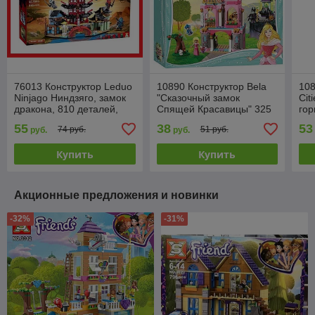
76013 Конструктор Leduo
10890 Конструктор Bela
108
Ninjago Ниндзяго, замок
"Сказочный замок
Cit
дракона, 810 деталей,
Спящей Красавицы" 325
гор
аналог лего Lego Ninjago
деталей, аналог Lego
дет
55
38
53
74 руб.
51 руб.
руб.
руб.
Ниндзяго
Disney Princess 41152
60
Купить
Купить
Акционные предложения и новинки
-32%
-31%