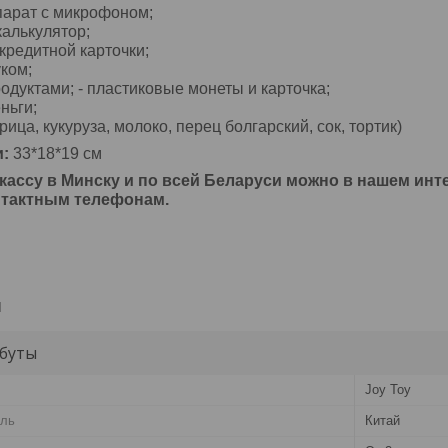
парат с микрофоном;
алькулятор;
кредитной карточки;
уком;
родуктами; - пластиковые монеты и карточка;
ньги;
рица, кукуруза, молоко, перец болгарский, сок, тортик)
и:
33*18*19 см
кассу в Минску и по всей Беларуси можно в нашем инте
нтактным телефонам.
и
буты
Joy Toy
ель
Китай