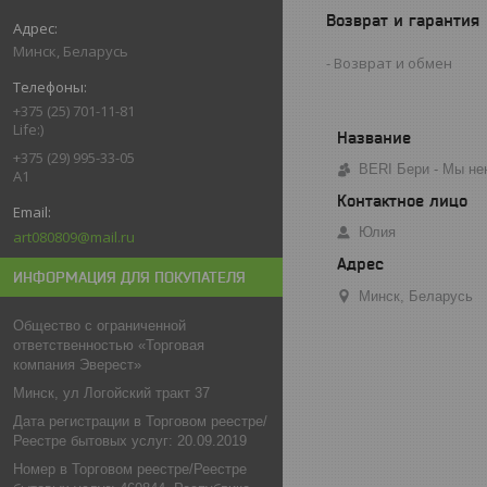
Возврат и гарантия
Минск, Беларусь
Возврат и обмен
+375 (25) 701-11-81
Life:)
+375 (29) 995-33-05
BERI Бери - Мы не
A1
Юлия
art080809@mail.ru
ИНФОРМАЦИЯ ДЛЯ ПОКУПАТЕЛЯ
Минск, Беларусь
Общество с ограниченной
ответственностью «Торговая
компания Эверест»
Минск, ул Логойский тракт 37
Дата регистрации в Торговом реестре/
Реестре бытовых услуг: 20.09.2019
Номер в Торговом реестре/Реестре