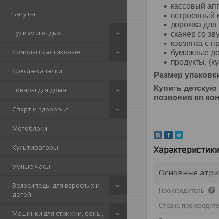
кассовый ап
Батуты
встроенный к
дорожка для 
Туризм и отдых
сканер со зв
корзинка с п
Комоды пластиковые
бумажные де
продукты. (ку
Кресла-качалки
Размер упаковк
Купить детскую 
Товары для дома
позвонив оп ко
Спорт и здоровье
Мотоблоки
Культиваторы
Характеристик
Умные часы
Основные атри
Велосипеды для взрослых и
Производитель
детей
Страна производит
Машинки для стрижки, фены,