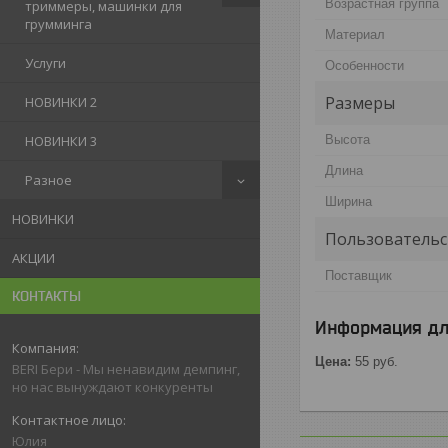
Возрастная группа
триммеры, машинки для
грумминга
Материал
Услуги
Особенности
Размеры
НОВИНКИ 2
Высота
НОВИНКИ 3
Длина
Разное
Ширина
НОВИНКИ
Пользовательс
АКЦИИ
Поставщик
КОНТАКТЫ
Информация дл
Цена:
55
руб.
BERI Бери - Мы ненавидим демпинг,
но нас вынуждают конкуренты
Юлия