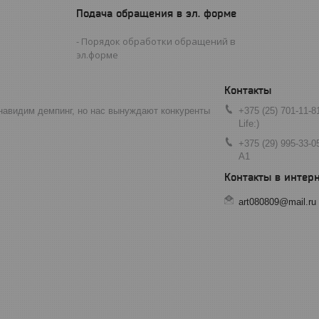
Подача обращения в эл. форме
Порядок обработки обращений в
эл.форме
навидим демпинг, но нас вынуждают конкуренты
+375 (25) 701-11-8
Life:)
+375 (29) 995-33-0
A1
art080809@mail.ru