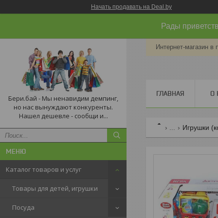
Начать продавать на Deal.by
Рады приветств
Интернет-магазин в 
ГЛАВНАЯ
О 
Бери.бай - Мы ненавидим демпинг,
но нас вынуждают конкуренты.
Нашел дешевле - сообщи и...
...
Игрушки (к
Каталог товаров и услуг
Товары для детей, игрушки
Посуда