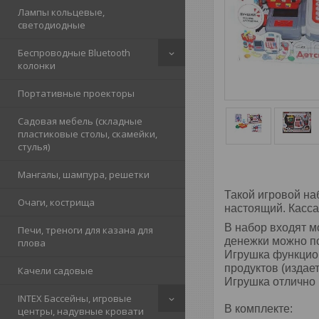
Лампы кольцевые,
светодиодные
Беспроводные Bluetooth
колонки
Портативные проекторы
Садовая мебель (складные
пластиковые столы, скамейки,
стулья)
Мангалы, шампура, решетки
Такой игровой на
Очаги, кострища
настоящий. Касса
В набор входят м
Печи, треноги для казана для
денежки можно по
плова
Игрушка функцион
продуктов (издае
Качели садовые
Игрушка отлично 
INTEX Бассейны, игровые
В комплекте:
центры, надувные кровати