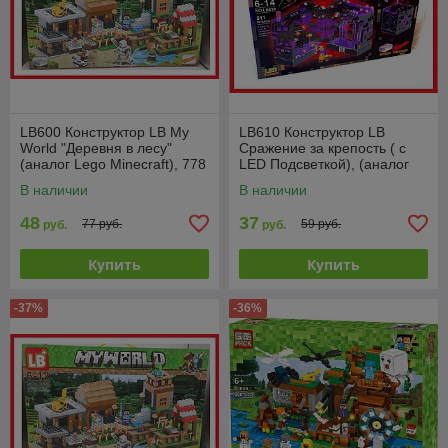
LB600 Конструктор LB My
LB610 Конструктор LB
World "Деревня в лесу"
Сражение за крепость ( с
(аналог Lego Minecraft), 778
LED Подсветкой), (аналог
деталей, Майнкрафт
Lego Minecraft), 511
В наличии
В наличии
деталей, свет
48
37
77 руб.
59 руб.
руб.
руб.
Купить
Купить
-37%
-36%