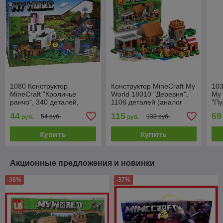
1080 Конструктор
Конструктор MineCraft My
103
MineCraft "Кроличье
World 18010 "Деревня",
My 
ранчо", 340 деталей,
1106 деталей (аналог
"Пу
Аналог Лего Майнкрафт,
Lego 21128) Майнкрафт
дет
44
115
69
54 руб.
132 руб.
руб.
руб.
MY WORLD
Min
Купить
Купить
Акционные предложения и новинки
-38%
-37%