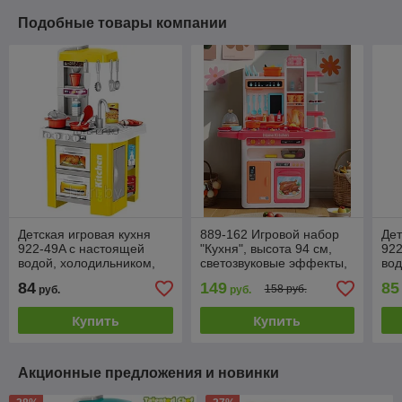
Подобные товары компании
Детская игровая кухня
889-162 Игровой набор
Дет
922-49A с настоящей
"Кухня", высота 94 см,
922
водой, холодильником,
светозвуковые эффекты,
вод
свет, звук, 49 предмета,
вода, пар, 65 предметов
дух
84
149
85
158 руб.
руб.
руб.
73 см желтая
пре
Купить
Купить
Акционные предложения и новинки