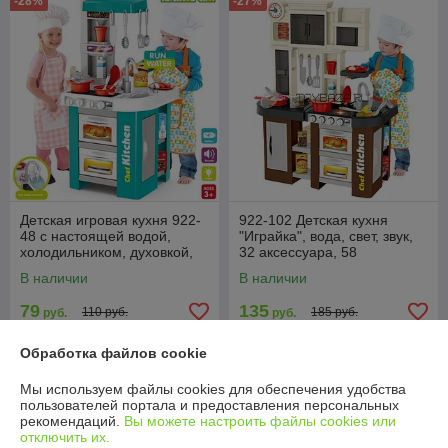
-28%
-27%
Детская игровая кухня 922-
922-102 Детская кухня
48 с настоящей водой,
"Играйка", вода, свет, звук,
холодильником, духовкой,
32 аксессуара, 58
свет, звук, 49 предмета, 73
предметов, 84 см
В наличии
В наличии
см
79
135
110 руб.
185 руб.
руб.
руб.
Купить
Купить
Обработка файлов cookie
Мы используем файлы cookies для обеспечения удобства
-23%
-21%
пользователей портала и предоставления персональных
рекомендаций.
Вы можете настроить файлы cookies или
отключить их.