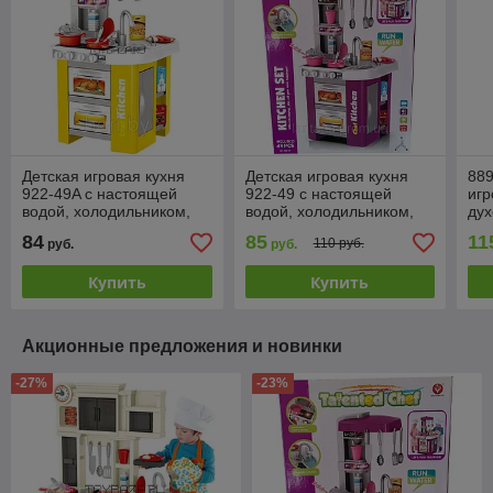
Детская игровая кухня
Детская игровая кухня
889
922-49A с настоящей
922-49 с настоящей
игр
водой, холодильником,
водой, холодильником,
дух
свет, звук, 49 предмета,
духовкой, свет, звук, 49
пре
84
85
11
110 руб.
руб.
руб.
73 см желтая
предмета, 73 см
Купить
Купить
Акционные предложения и новинки
-27%
-23%