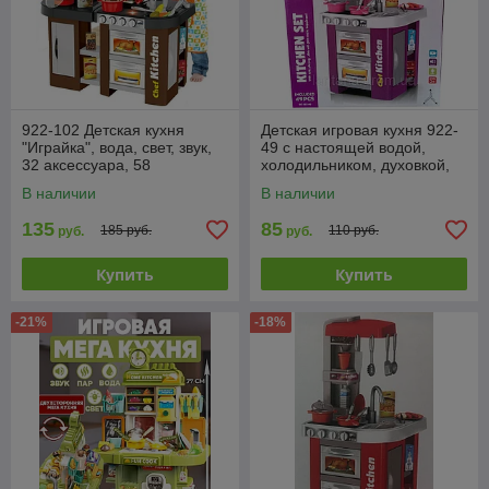
922-102 Детская кухня
Детская игровая кухня 922-
"Играйка", вода, свет, звук,
49 с настоящей водой,
32 аксессуара, 58
холодильником, духовкой,
предметов, 84 см
свет, звук, 49 предмета, 73
В наличии
В наличии
см
135
85
185 руб.
110 руб.
руб.
руб.
Купить
Купить
-21%
-18%