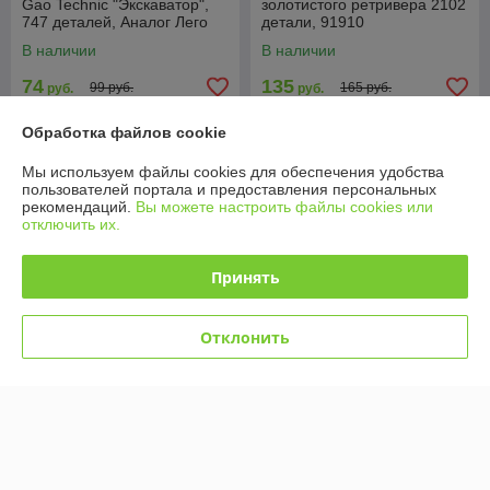
Gao Technic "Экскаватор",
золотистого ретривера 2102
747 деталей, Аналог Лего
детали, 91910
В наличии
В наличии
74
135
99 руб.
165 руб.
руб.
руб.
Купить
Купить
Обработка файлов cookie
Мы используем файлы cookies для обеспечения удобства
-18%
-16%
пользователей портала и предоставления персональных
рекомендаций.
Вы можете настроить файлы cookies или
отключить их.
Принять
Отклонить
ZB6636 Конструктор ZHBO
KY80529 Конструктор Kazi
"Самолет", 548 деталей,
"Мощный водометный
мини-фигурки, аналог Лего
подъемник", 278 деталей,
пожарная машина
В наличии
В наличии