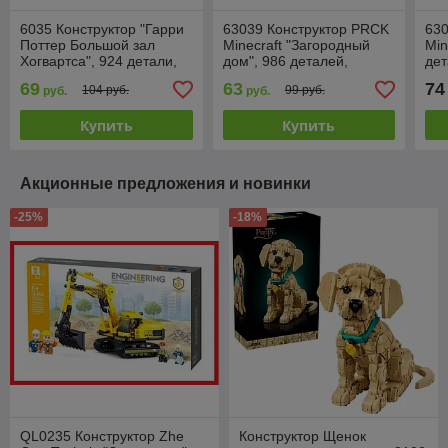
6035 Конструктор "Гарри
63039 Конструктор PRCK
630
Поттер Большой зал
Minecraft "Загородный
Min
Хогвартса", 924 детали,
дом", 986 деталей,
дет
Justice Magician, аналог
Аналог Лего Lego
Leg
69
63
74
104 руб.
99 руб.
руб.
руб.
Lego 75954
Minecraft
Купить
Купить
Акционные предложения и новинки
-25%
-18%
QL0235 Конструктор Zhe
Конструктор Щенок