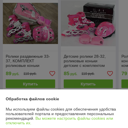
Ролики раздвижные 33-
Детские ролики 28-32,
Рол
37, КОМПЛЕКТ
роликовые коньки
кон
роликовые коньки
детские с комплектом
ком
детские, защита, шлем,
защиты и шлемом
шл
89
85
79
110 руб.
110 руб.
руб.
руб.
полиуретановые колеса,
раздвижные
пол
розовые
Купить
Купить
Обработка файлов cookie
Акционные предложения и новинки
Мы используем файлы cookies для обеспечения удобства
-28%
-28%
пользователей портала и предоставления персональных
рекомендаций.
Вы можете настроить файлы cookies или
отключить их.