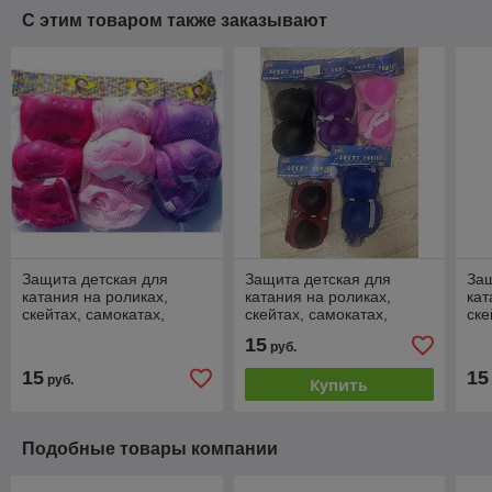
С этим товаром также заказывают
Защита детская для
Защита детская для
Защ
катания на роликах,
катания на роликах,
кат
скейтах, самокатах,
скейтах, самокатах,
ске
набор 6 предметов
набор 6 предметов
наб
15
руб.
15
15
руб.
Купить
Подобные товары компании