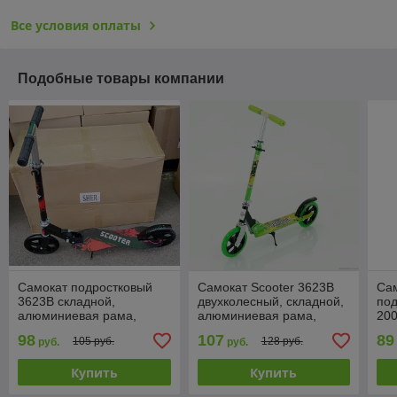
Все условия оплаты
Подобные товары компании
Самокат подростковый
Самокат Scooter 3623B
Сам
3623B складной,
двухколесный, складной,
под
алюминиевая рама,
алюминиевая рама,
200
подростковый, большие
подростковый
RD
98
107
89
105 руб.
128 руб.
руб.
руб.
колеса 200 мм
Купить
Купить