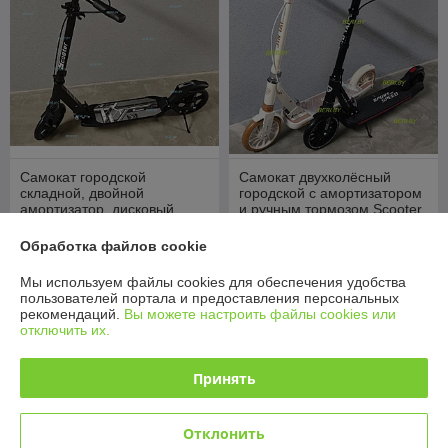
Самокат городской
Самокат двухколёсный
складной, двойной
городской с амортизатором
амортизатор, дисковый
и ручным тормозом Scooter
тормоз, Scooter Disk PC009
City, PC108/682
В наличии
В наличии
Обработка файлов cookie
165
159
210 руб.
200 руб.
руб.
руб.
Мы используем файлы cookies для обеспечения удобства
пользователей портала и предоставления персональных
Купить
Купить
рекомендаций.
Вы можете настроить файлы cookies или
отключить их.
-19%
-19%
Принять
Отклонить