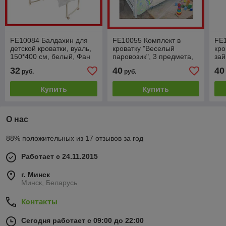
FE10084 Балдахин для
FE10055 Комплект в
FE1
детской кроватки, вуаль,
кроватку "Веселый
кро
150*400 см, белый, Фан
паровозик", 3 предмета,
зай
Экотекс, Funecotex
бязь, Фан Экотекс,
Фан
32
40
40
руб.
руб.
Funecotex, зеленый
раз
Купить
Купить
О нас
88% положительных из 17 отзывов за год
Работает с 24.11.2015
г. Минск
Минск, Беларусь
Контакты
Сегодня работает с 09:00 до 22:00