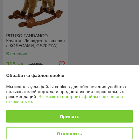
PITUSO FANDANGO
Качалка-Лошадка плюшевая
с КОЛЕСАМИ, GS2021W,
музыкальная, Коричневая,
В наличии
74*30*64см
315
322 руб.
руб.
Обработка файлов cookie
Купить
Мы используем файлы cookies для обеспечения удобства
пользователей портала и предоставления персональных
О нас
рекомендаций.
Вы можете настроить файлы cookies или
отключить их.
88% положительных из 17 отзывов за год
Принять
Работает с 24.11.2015
г. Минск
Отклонить
Минск, Беларусь