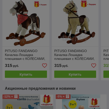
PITUSO FANDANGO
PITUSO FANDANGO
PI
Качалка-Лошадка
Качалка-Лошадка
Ка
плюшевая с КОЛЕСАМИ,
плюшевая с КОЛЕСАМИ,
пл
GS2030W, музыкальная,
GS2022W, музыкальная,
GS
315
315
31
руб.
руб.
Белая с бежевыми
бежевый, 74*30*64см
Кор
пятнам, 74*30*64см
Купить
Купить
Акционные предложения и новинки
-12% +
-5% +