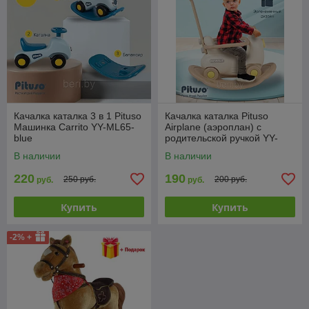
Качалка каталка 3 в 1 Pituso
Качалка каталка Pituso
Машинка Carrito YY-ML65-
Airplane (аэроплан) с
blue
родительской ручкой YY-
HT02
В наличии
В наличии
220
190
250 руб.
200 руб.
руб.
руб.
Купить
Купить
-2% +