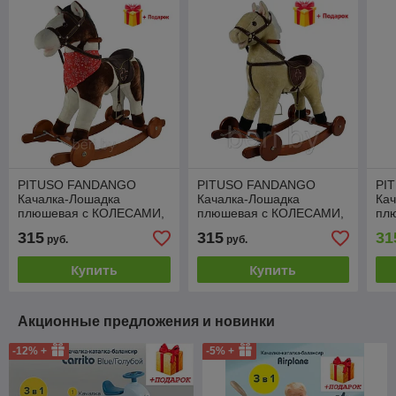
PITUSO FANDANGO
PITUSO FANDANGO
PI
Качалка-Лошадка
Качалка-Лошадка
Ка
плюшевая с КОЛЕСАМИ,
плюшевая с КОЛЕСАМИ,
пл
GS2030W, музыкальная,
GS2022W, музыкальная,
GS
315
315
31
руб.
руб.
Белая с бежевыми
бежевый, 74*30*64см
Кор
пятнам, 74*30*64см
Купить
Купить
Акционные предложения и новинки
-12% +
-5% +