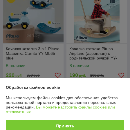
Качалка каталка 3 в 1 Pituso
Качалка каталка Pituso
Машинка Carrito YY-ML65-
Airplane (аэроплан) с
blue
родительской ручкой YY-
HT02
В наличии
В наличии
220
190
250 руб.
200 руб.
руб.
руб.
Купить
Купить
Обработка файлов cookie
Мы используем файлы cookies для обеспечения удобства
-2% +
пользователей портала и предоставления персональных
рекомендаций.
Вы можете настроить файлы cookies или
отключить их.
Принять