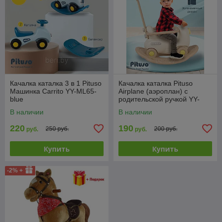
Качалка каталка 3 в 1 Pituso
Качалка каталка Pituso
Машинка Carrito YY-ML65-
Airplane (аэроплан) с
blue
родительской ручкой YY-
HT02
В наличии
В наличии
220
190
250 руб.
200 руб.
руб.
руб.
Купить
Купить
-2% +