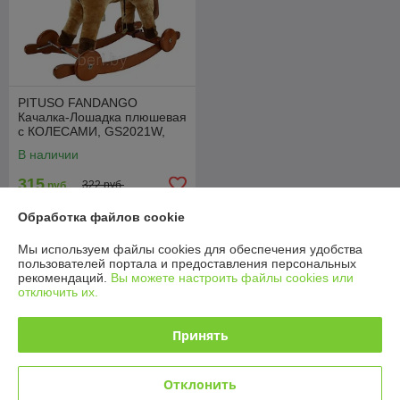
PITUSO FANDANGO
Качалка-Лошадка плюшевая
с КОЛЕСАМИ, GS2021W,
музыкальная, Коричневая,
В наличии
74*30*64см
315
322 руб.
руб.
Обработка файлов cookie
Купить
Мы используем файлы cookies для обеспечения удобства
пользователей портала и предоставления персональных
О нас
рекомендаций.
Вы можете настроить файлы cookies или
отключить их.
88% положительных из 17 отзывов за год
Принять
Работает с 24.11.2015
г. Минск
Отклонить
Минск, Беларусь