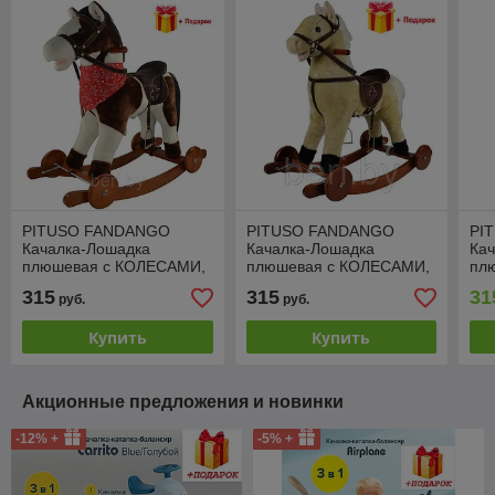
PITUSO FANDANGO
PITUSO FANDANGO
PI
Качалка-Лошадка
Качалка-Лошадка
Ка
плюшевая с КОЛЕСАМИ,
плюшевая с КОЛЕСАМИ,
пл
GS2030W, музыкальная,
GS2022W, музыкальная,
GS
315
315
31
руб.
руб.
Белая с бежевыми
бежевый, 74*30*64см
Кор
пятнам, 74*30*64см
Купить
Купить
Акционные предложения и новинки
-12% +
-5% +