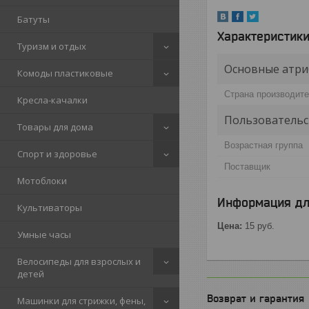
Батуты
Характеристик
Туризм и отдых
Основные атри
Комоды пластиковые
Страна производит
Кресла-качалки
Пользовательс
Товары для дома
Возрастная группа
Спорт и здоровье
Поставщик
Мотоблоки
Информация дл
Культиваторы
Цена:
15
руб.
Умные часы
Велосипеды для взрослых и
детей
Возврат и гарантия
Машинки для стрижки, фены,