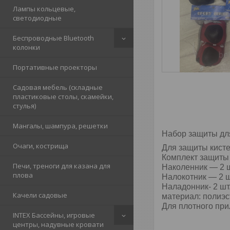
Лампы кольцевые,
светодиодные
Беспроводные Bluetooth
колонки
Портативные проекторы
Садовая мебель (складные
пластиковые столы, скамейки,
стулья)
Мангалы, шампура, решетки
Набор защиты дл
Очаги, кострища
Для защиты кисте
Комплект защиты 
Печи, треноги для казана для
Наколенник ― 2 
плова
Налокотник ― 2 
Наладонник- 2 шт
Качели садовые
материал: полиэс
Для плотного при
INTEX Бассейны, игровые
центры, надувные кровати