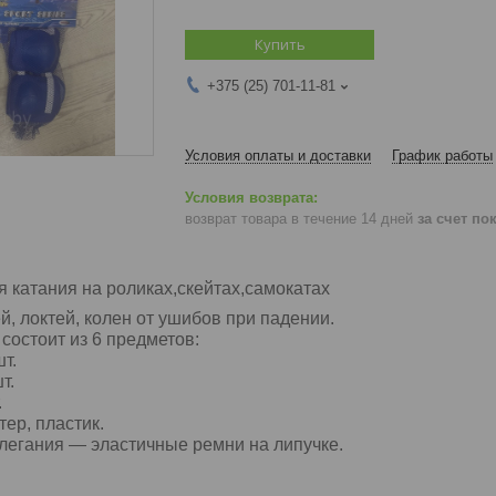
Купить
+375 (25) 701-11-81
Условия оплаты и доставки
График работы
возврат товара в течение 14 дней
за счет по
я катания на
роликах
,скейтах,самокатах
й, локтей, колен от ушибов при падении.
состоит из 6 предметов:
шт.
шт.
.
тер, пластик.
легания ― эластичные ремни на липучке.