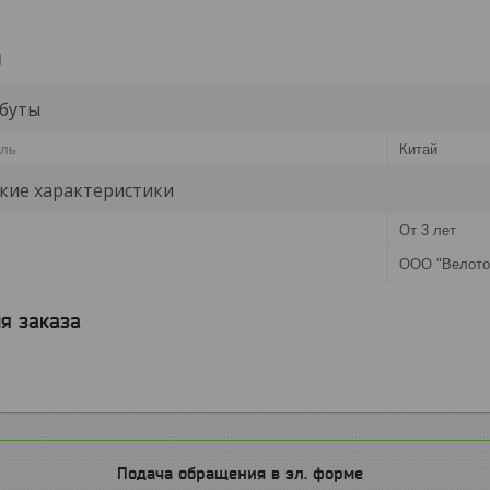
и
буты
ель
Китай
кие характеристики
От 3 лет
ООО "Велото
я заказа
Подача обращения в эл. форме