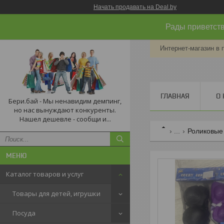
Начать продавать на Deal.by
Рады приветств
Интернет-магазин в 
ГЛАВНАЯ
О 
Бери.бай - Мы ненавидим демпинг,
но нас вынуждают конкуренты.
Нашел дешевле - сообщи и...
...
Роликовые
Каталог товаров и услуг
Товары для детей, игрушки
Посуда