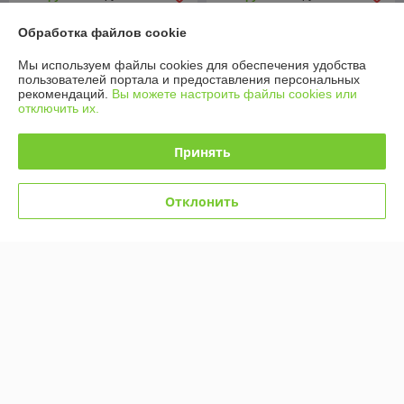
Купить
Купить
Обработка файлов cookie
Мы используем файлы cookies для обеспечения удобства
-26%
-23%
пользователей портала и предоставления персональных
рекомендаций.
Вы можете настроить файлы cookies или
отключить их.
Принять
Отклонить
2021 Подростковый самокат
Самокат Scooter
Scooter, двухколесный, до
подростковый складной, 200
80 кг
мм колесо, 3623T-RDW
В наличии
В наличии
87
89
118 руб.
115 руб.
руб.
руб.
Купить
Купить