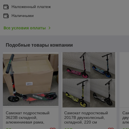
Наложенный платеж
Наличными
Все условия оплаты
Подобные товары компании
Самокат подростковый
Самокат подростковый
Сам
3623B складной,
2017B двухколесный,
дву
алюминиевая рама,
складной, 220 см
ал
подростковый, большие
по