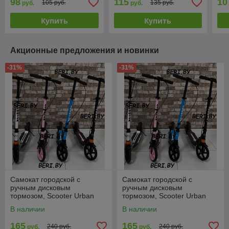
98
115
10
105 руб.
135 руб.
руб.
руб.
колеса 200 мм
Купить
Купить
Акционные предложения и новинки
-31%
-31%
Самокат городской с
Самокат городской с
ручным дисковым
ручным дисковым
тормозом, Scooter Urban
тормозом, Scooter Urban
Disk 116D
Disk 116D
В наличии
В наличии
165
165
240 руб.
240 руб.
руб.
руб.