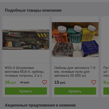
Подобные товары компании
M16-4 Штурмовая
Орбизы для автомата 7-8
Пул
винтовка M16-4, орбизы,
мм, гелевые пули для
шт 
гелевые патроны, 2 в 1
автомата 20.000 шт,
пис
гелевые шарики для
ком
39
15
9
49 руб.
руб.
руб.
р
стрельбы
тип
Купить
Купить
Акционные предложения и новинки