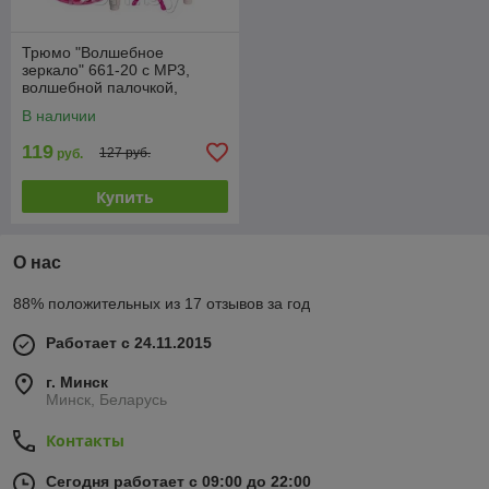
Трюмо "Волшебное
зеркало" 661-20 с MP3,
волшебной палочкой,
феном, аксессуарами,
В наличии
игровой набор, свет, звук
119
127 руб.
руб.
Купить
О нас
88% положительных из 17 отзывов за год
Работает с 24.11.2015
г. Минск
Минск, Беларусь
Контакты
Сегодня работает с 09:00 до 22:00