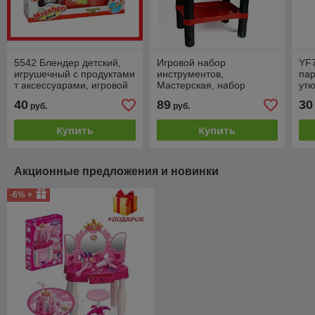
5542 Блендер детский,
Игровой набор
YF
игрушечный с продуктами
инструментов,
пар
т аксессуарами, игровой
Мастерская, набор
утю
набор свет+звук, 18 см
инструментов 57008
кис
40
89
30
руб.
руб.
биг
туа
Купить
Купить
Акционные предложения и новинки
-6% +