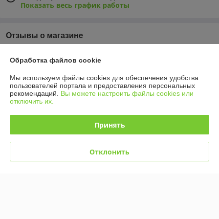
Показать весь график работы
Отзывы о магазине
У компании пока нет отзывов, добавьте первый
Обработка файлов cookie
Мы используем файлы cookies для обеспечения удобства
О нас
пользователей портала и предоставления персональных
рекомендаций.
Вы можете настроить файлы cookies или
отключить их.
Контакты
Принять
Доставка и оплата
Отклонить
График работы
Полная версия сайта
Политика обработки cookies