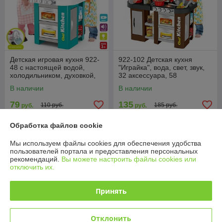
Детская игровая кухня 922-
922-102 Детская кухня
48 с настоящей водой,
"Играйка", вода, свет, звук,
холодильником, духовкой,
32 аксессуара, 58
свет, звук, 49 предмета, 73
предметов, 84 см
В наличии
В наличии
см
79
135
110 руб.
185 руб.
руб.
руб.
Купить
Купить
Обработка файлов cookie
Мы используем файлы cookies для обеспечения удобства
-23%
-21%
пользователей портала и предоставления персональных
рекомендаций.
Вы можете настроить файлы cookies или
отключить их.
Принять
Отклонить