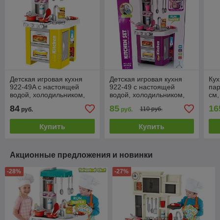
Детская игровая кухня
Детская игровая кухня
Кух
922-49A с настоящей
922-49 с настоящей
пар
водой, холодильником,
водой, холодильником,
см,
свет, звук, 49 предмета,
духовкой, свет, звук, 49
зву
84
85
16
110 руб.
руб.
руб.
73 см желтая
предмета, 73 см
Купить
Купить
Акционные предложения и новинки
-28%
-27%