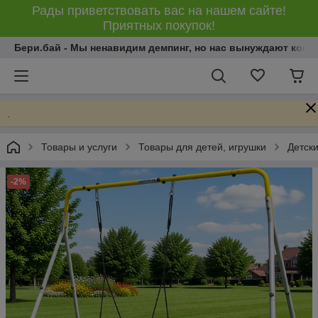
Рады приветствовать вас на нашем сайте!
Приятных покупок!
Бери.бай - Мы ненавидим демпинг, но нас вынуждают конку
.
Товары и услуги
Товары для детей, игрушки
Детски
-2%