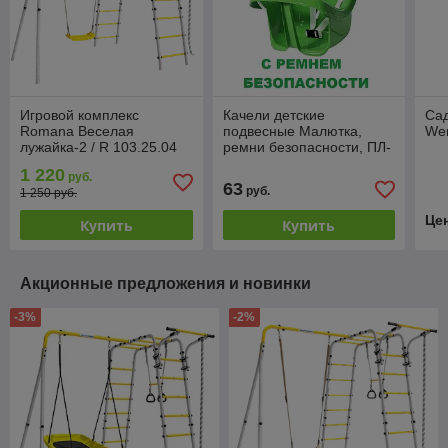
Игровой комплекс
Качели детские
Сад
Romana Веселая
подвесные Малютка,
We
лужайка-2 / R 103.25.04
ремни безопасности, ПЛ-
(пластиковые качели,
С63
1 220
руб.
серый/желтый)
63
руб.
1 250 руб.
Це
Купить
Купить
Акционные предложения и новинки
-3%
-2%