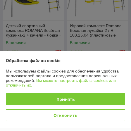
Детский спортивный
Игровой комплекс Romana
комплекс ROMANA Весёлая
Веселая лужайка-2 / R
лужайка-2 + качели «Лодка»
103.25.04 (пластиковые
R.103.25.04
качели, серый/желтый)
В наличии
В наличии
1 450
1 220
1 490 руб.
1 250 руб.
руб.
руб.
Обработка файлов cookie
Купить
Купить
Мы используем файлы cookies для обеспечения удобства
пользователей портала и предоставления персональных
-2%
рекомендаций.
Вы можете настроить файлы cookies или
отключить их.
Принять
Отклонить