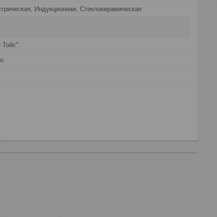
ктрическая, Индукционная, Стеклокерамическая
 Тойс"
ло