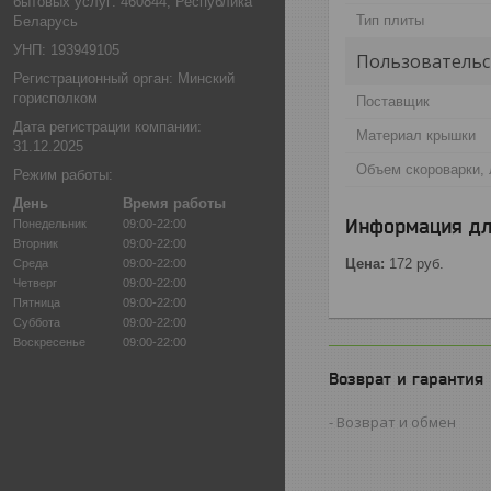
бытовых услуг: 460844, Республика
Тип плиты
Беларусь
УНП: 193949105
Пользовательс
Регистрационный орган: Минский
горисполком
Поставщик
Дата регистрации компании:
Материал крышки
31.12.2025
Объем скороварки, 
Режим работы:
День
Время работы
Информация дл
Понедельник
09:00-22:00
Вторник
09:00-22:00
Цена:
172
руб.
Среда
09:00-22:00
Четверг
09:00-22:00
Пятница
09:00-22:00
Суббота
09:00-22:00
Воскресенье
09:00-22:00
Возврат и гарантия
Возврат и обмен