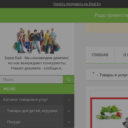
Начать продавать на Deal.by
Рады приветств
.
ГЛАВНАЯ
О 
Бери.бай - Мы ненавидим демпинг,
но нас вынуждают конкуренты.
Нашел дешевле - сообщи и...
Товары и услу
Каталог товаров и услуг
Товары для детей, игрушки
Посуда