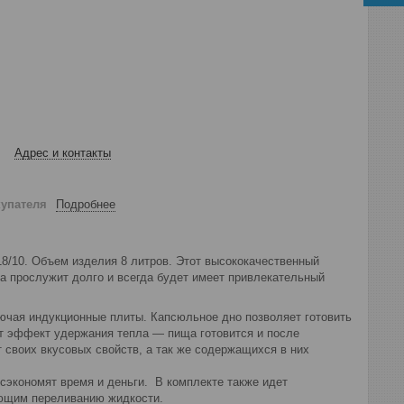
Адрес и контакты
купателя
Подробнее
8/10. Объем изделия 8 литров. Этот высококачественный
ка прослужит долго и всегда будет имеет привлекательный
лючая индукционные плиты. Капсюльное дно позволяет готовить
т эффект удержания тепла ― пища готовится и после
своих вкусовых свойств, а так же содержащихся в них
 сэкономят время и деньги. В комплекте также идет
вующим переливанию жидкости.