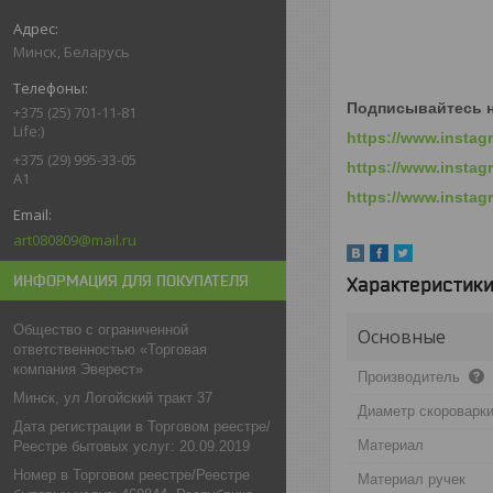
Минск, Беларусь
Подписывайтесь н
+375 (25) 701-11-81
Life:)
https://
www.
instag
+375 (29) 995-33-05
https://
www.
instag
A1
https://
www.
instag
art080809@mail.ru
ИНФОРМАЦИЯ ДЛЯ ПОКУПАТЕЛЯ
Характеристик
Общество с ограниченной
Основные
ответственностью «Торговая
компания Эверест»
Производитель
Минск, ул Логойский тракт 37
Диаметр скороварки
Дата регистрации в Торговом реестре/
Материал
Реестре бытовых услуг: 20.09.2019
Номер в Торговом реестре/Реестре
Материал ручек