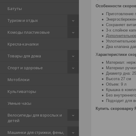
Особенности скорова
Батуты
Приготовление 
Энергосбереже
Туризм и отдых
Сохраняет вита
3-х слойное ка
Комоды пластиковые
Дополнительное
Уплотнительное
Кресла-качалки
Два клапана да
Х
арактеристики ско
Товары для дома
Материал: нер
Спорт и здоровье
Материал ручки
Диаметр дна: 2
Высота 27 см
Мотоблоки
Объем: 9 л
Крышка в компл
Культиваторы
Без внутреннег
Подходит для в
Умные часы
Купить скороварку P
Велосипеды для взрослых и
детей
Машинки для стрижки, фены,