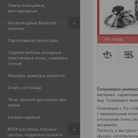
Лампы кольцевые,
светодиодные
Беспроводные Bluetooth
колонки
-4%
Портативные проекторы
Садовая мебель (складные
пластиковые столы, скамейки,
стулья)
Мангалы, шампура, решетки
Очаги, кострища
Скороварка универса
материал, характериз
Печи, треноги для казана для
вид. Скороварка имее
плова
Скороварка с 3-х сл
с минимальным колич
Качели садовые
отключения плиты бл
витаминов.
INTEX Бассейны, игровые
Легкость и быстрота 
центры, надувные кровати
крышка, изготовленн