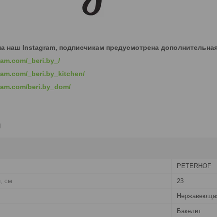
а наш Instagram, подписчикам предусмотрена дополнительная
ram.
com/_
beri.
by_/
ram.
com/_
beri.
by_
kitchen/
ram.
com/
beri.
by_
dom/
и
PETERHOF
, см
23
Нержавеющая
Бакелит