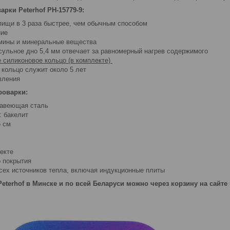
рки Peterhof PH-15779-9:
пищи в 3 раза быстрее, чем обычным способом
ние
мины и минеральные вещества
псульное дно 5,4 мм отвечает за равномерный нагрев содержимого
 силиконовое кольцо (в комплекте)
 кольцо служит около 5 лет
вления
роварки:
жавеющая сталь
: бакелит
5 см
екте
о покрытия
сех источников тепла, включая индукционные плиты
eterhof в Минске и по всей Беларуси можно через корзину на сайте