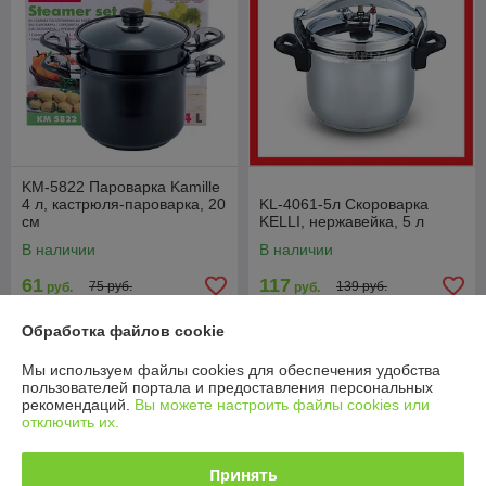
KM-5822 Пароварка Kamille
4 л, кастрюля-пароварка, 20
KL-4061-5л Скороварка
см
KELLI, нержавейка, 5 л
В наличии
В наличии
61
117
75 руб.
139 руб.
руб.
руб.
Купить
Купить
Обработка файлов cookie
Мы используем файлы cookies для обеспечения удобства
-12%
-10%
пользователей портала и предоставления персональных
рекомендаций.
Вы можете настроить файлы cookies или
отключить их.
Принять