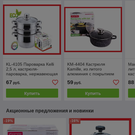
KL-4105 Пароварка Kelli
KM-4404 Кастрюля
Ман
2,5 л, кастрюля-
Kamille, из литого
лит
пароварка, нержавеющая
алюминия с покрытием
кас
сталь, 3-х уровневая, 18
черный мрамор, 2,3 л
алю
67
59
88
руб.
руб.
см
диа
Купить
Купить
Акционные предложения и новинки
-19%
-16%