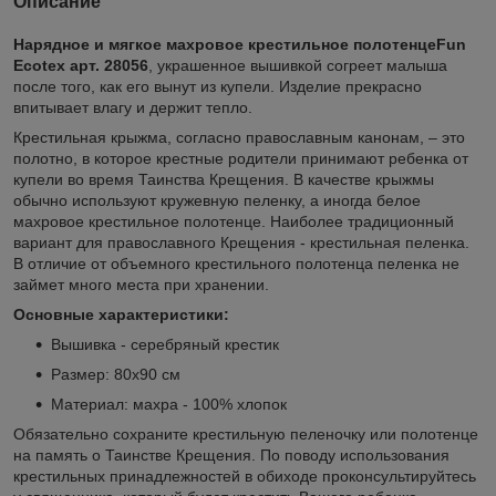
Описание
Нарядное и мягкое махровое крестильное полотенцеFun
Ecotex арт. 28056
, украшенное вышивкой согреет малыша
после того, как его вынут из купели. Изделие прекрасно
впитывает влагу и держит тепло.
Крестильная крыжма, согласно православным канонам, – это
полотно, в которое крестные родители принимают ребенка от
купели во время Таинства Крещения. В качестве крыжмы
обычно используют кружевную пеленку, а иногда белое
махровое крестильное полотенце. Наиболее традиционный
вариант для православного Крещения - крестильная пеленка.
В отличие от объемного крестильного полотенца пеленка не
займет много места при хранении.
Основные характеристики:
Вышивка - серебряный крестик
Размер: 80х90 см
Материал: махра - 100% хлопок
Обязательно сохраните крестильную пеленочку или полотенце
на память о Таинстве Крещения. По поводу использования
крестильных принадлежностей в обиходе проконсультируйтесь