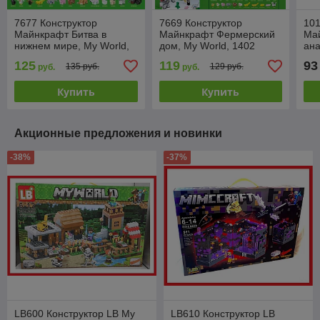
7677 Конструктор
7669 Конструктор
101
Майнкрафт Битва в
Майнкрафт Фермерский
Май
нижнем мире, My World,
дом, My World, 1402
ана
1415 деталей, аналог
детали, аналог Лего
де
125
119
93
135 руб.
129 руб.
руб.
руб.
Лего (Lego)
(Lego)
Купить
Купить
Акционные предложения и новинки
-38%
-37%
LB600 Конструктор LB My
LB610 Конструктор LB