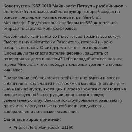
Конструктор KSZ 1010 Майнкрафт Патруль разбойников
-
это детский пластмассовый конструктор, который создан на
основе популярной компьютерной игры MineCraft
Майнкрафт. Представленный набором из 562 деталей, он
отправит в атаку на майнкрафтовцев.
Разбойники с капитаном во главе готовы громить всё вокруг.
Вместе с ними Мститель и Разоритель, который широко
раскрывает пасть. Стоит держаться от него подальше!
Сможешь ли ты спасти жителей деревни, защитить от
разорения их дома и посевы? Тебе понадобятся все навыки
игрока Minecraft, чтобы победить коварных врагов и злобных
хищников.
При желании ребенок может отойти от инструкции и внести
собственные коррективы в возводимый майнкрафтовский дом.
Семь минифигурок, входящих в игровой комплект, позволят на
основе созданной конструкции организовать яркую,
увлекательную игру. Занятия конструированием развивают у
детей интеллектуальные способности, усидчивость,
воображение и логическое мышление.
Основные характеристики:
Аналог Лего Майнкрафт 21160