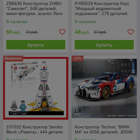
ZB6636 Конструктор ZHBO
KY80529 Конструктор Kazi
"Самолет", 548 деталей,
"Мощный водометный
мини-фигурки, аналог Лего
подъемник", 278 деталей,
пожарная машина
В наличии
В наличии
60
48
73 руб.
57 руб.
руб.
руб.
Купить
Купить
Новинка
-13%
107032 Конструктор Sembo
Конструктор Technic "BMW
Block «Ракета», 444 детали
M4" из 4556 деталей, JD040