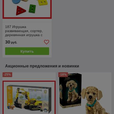
187 Игрушка
развивающая, сортер,
деревянная игрушка с
геометрическими
30
руб.
фигурками, 12 деталей
Купить
Акционные предложения и новинки
-25%
-18%