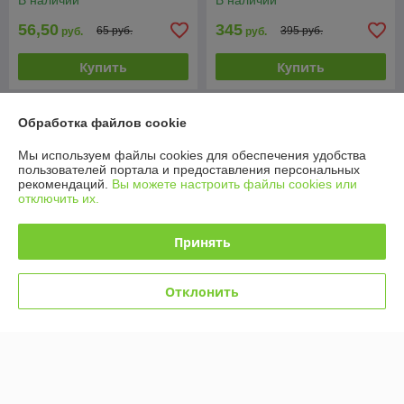
В наличии
В наличии
56,50
345
65 руб.
395 руб.
руб.
руб.
Купить
Купить
Новинка
-13%
Обработка файлов cookie
Мы используем файлы cookies для обеспечения удобства
пользователей портала и предоставления персональных
рекомендаций.
Вы можете настроить файлы cookies или
отключить их.
Принять
Отклонить
Конструктор Аркадный
80532 Конструктор Kazi "
игровой автомат Pac-Man,
Управление пожарной
2651 деталь, 63302
охраны", 1155 деталей, свет
В наличии
В наличии
174
130
199 руб.
146 руб.
руб.
руб.