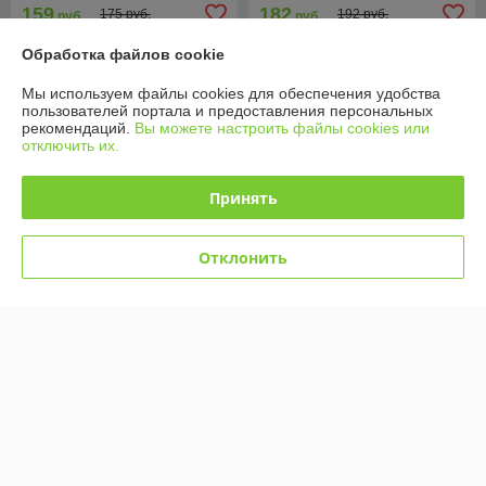
159
182
175 руб.
192 руб.
руб.
руб.
Обработка файлов cookie
Купить
Купить
Мы используем файлы cookies для обеспечения удобства
-5% +
-5% +
пользователей портала и предоставления персональных
рекомендаций.
Вы можете настроить файлы cookies или
отключить их.
Принять
Отклонить
BG-F Велосипед-беговел
BG-F Велосипед-беговел
детский Flint 4 в 1 складной
детский Flint 4 в 1 складной
BubaGo
BubaGo
В наличии
В наличии
182
182
192 руб.
192 руб.
руб.
руб.