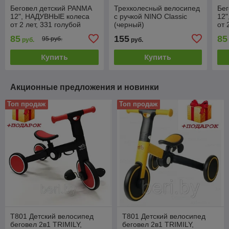
Беговел детский PANMA
Трехколесный велосипед
Бег
12", НАДУВНЫЕ колеса
с ручкой NINO Classic
12
от 2 лет, 331 голубой
(черный)
от 
85
155
85
95 руб.
руб.
руб.
Купить
Купить
Акционные предложения и новинки
Топ продаж
Топ продаж
T801 Детский велосипед
T801 Детский велосипед
беговел 2в1 TRIMILY,
беговел 2в1 TRIMILY,