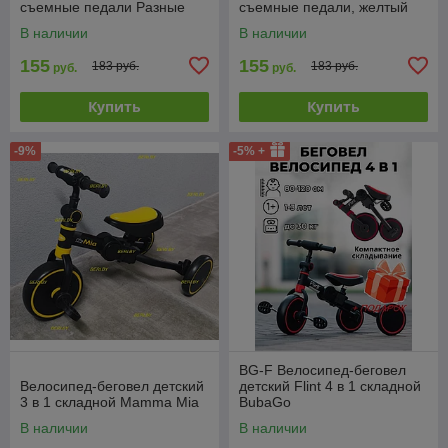
съемные педали Разные
съемные педали, желтый
цвета
В наличии
В наличии
155
155
183 руб.
183 руб.
руб.
руб.
Купить
Купить
-9%
-5% +
BG-F Велосипед-беговел
Велосипед-беговел детский
детский Flint 4 в 1 складной
3 в 1 складной Mamma Mia
BubaGo
В наличии
В наличии