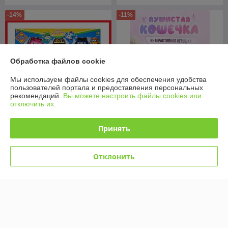
-14%
-11%
Обработка файлов cookie
Мы используем файлы cookies для обеспечения удобства
пользователей портала и предоставления персональных
рекомендаций.
Вы можете настроить файлы cookies или
отключить их.
DT-335B Игровой набор
Интерактивная игрушка
Принять
"Робокар Поли", 6 героев,
Пушистая Кошечка мягкая,
набор роботов-
пушистый котик, пушистая
трансформеров
кошечка
Отклонить
В наличии
В наличии
42
79
49 руб.
89 руб.
руб.
руб.
Купить
Купить
-9%