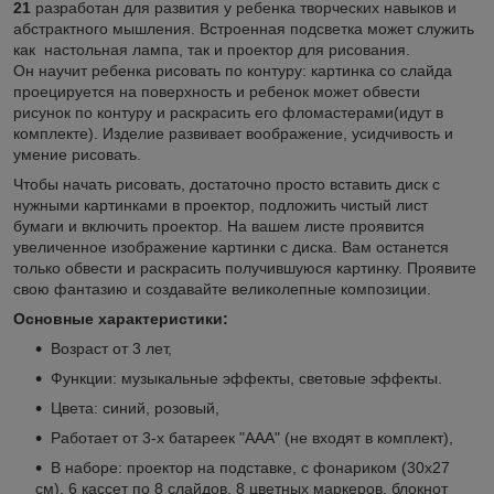
21
разработан для развития у ребенка творческих навыков и
абстрактного мышления. Встроенная подсветка может служить
как настольная лампа, так и проектор для рисования.
Он научит ребенка рисовать по контуру: картинка со слайда
проецируется на поверхность и ребенок может обвести
рисунок по контуру и раскрасить его фломастерами(идут в
комплекте). Изделие развивает воображение, усидчивость и
умение рисовать.
Чтобы начать рисовать, достаточно просто вставить диск с
нужными картинками в проектор, подложить чистый лист
бумаги и включить проектор. На вашем листе проявится
увеличенное изображение картинки с диска. Вам останется
только обвести и раскрасить получившуюся картинку. Проявите
свою фантазию и создавайте великолепные композиции.
Основные характеристики:
Возраст от 3 лет,
Функции: музыкальные эффекты, световые эффекты.
Цвета: синий, розовый,
Работает от 3-х батареек "ААА" (не входят в комплект),
В наборе: проектор на подставке, с фонариком (30х27
см), 6 кассет по 8 слайдов, 8 цветных маркеров, блокнот