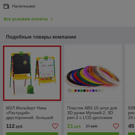
Наличными
Все условия оплаты
Подобные товары компании
М2Л Мольберт Ника
Пластик ABS 10 штук для
599
«Растущий»
3D ручки Myriwell-2, 3D
рис
двусторонний, большой
pen-2 с LCD-дисплеем
24 
пенал, счеты, сумка-
для детского творчества,
112
21
45
27 руб.
руб.
руб.
мешок, буквы, цифры,
разные цвета
светофор