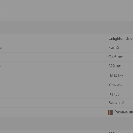
и
Enlighten Bric
ель
Китай
От 6 лет
й
329 шт.
Пластик
Унисекс
Город
Блочный
Разные цв