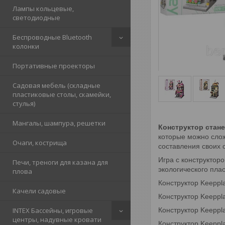
Лампы кольцевые,
светодиодные
Беспроводные Bluetooth
колонки
Портативные проекторы
Садовая мебель (складные
пластиковые столы, скамейки,
стулья)
Мангалы, шампура, решетки
Конструктор стан
которые можно слож
Очаги, кострища
составления своих 
Игра с конструктор
Печи, треноги для казана для
экологического пла
плова
Конструктор Keeppl
Качели садовые
Конструктор Keeppl
Конструктор Keeppla
INTEX Бассейны, игровые
центры, надувные кровати
Конструктор Keeppl