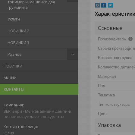
триммеры, машинки для
грумминга
Характеристик
Услуги
Основные
НОВИНКИ 2
Производитель
НОВИНКИ 3
Страна производит
Разное
Возрастная группа
НОВИНКИ
Количество детале
Материал
АКЦИИ
Пол
КОНТАКТЫ
Тематика
Тип конструктора
BERI Бери - Мы ненавидим демпинг,
Цвет
но нас вынуждают конкуренты
Упаковка
Юлия