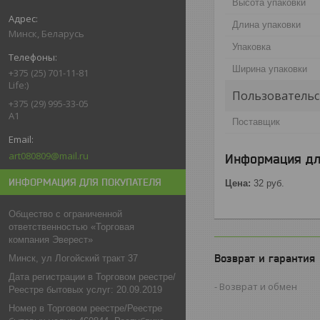
Высота упаковки
Длина упаковки
Минск, Беларусь
Упаковка
Ширина упаковки
+375 (25) 701-11-81
Life:)
Пользовательс
+375 (29) 995-33-05
A1
Поставщик
art080809@mail.ru
Информация дл
ИНФОРМАЦИЯ ДЛЯ ПОКУПАТЕЛЯ
Цена:
32
руб.
Общество с ограниченной
ответственностью «Торговая
компания Эверест»
Возврат и гарантия
Минск, ул Логойский тракт 37
Дата регистрации в Торговом реестре/
Возврат и обмен
Реестре бытовых услуг: 20.09.2019
Номер в Торговом реестре/Реестре