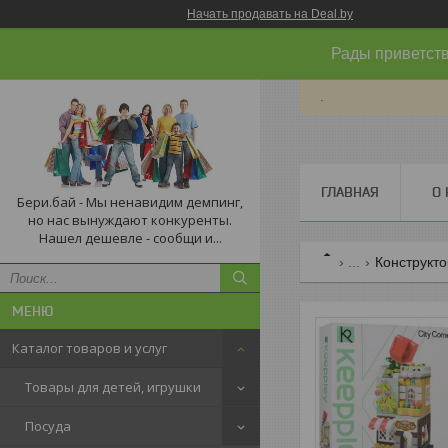
Начать продавать на Deal.by
Рады приветств
.
ГЛАВНАЯ
О 
Бери.бай - Мы ненавидим демпинг,
но нас вынуждают конкуренты.
Нашел дешевле - сообщи и...
...
Конструкт
Каталог товаров и услуг
Товары для детей, игрушки
Посуда