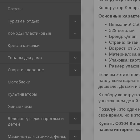
Конструктор Keeppl
Батуты
Основные характе
Туризм и отдых
Внимание! Соб
329 деталей
Комоды пластиковые
Бренд: Qman
Страна: Китай,
Кресла-качалки
Возраст: от 6 л
Материал: кач
Товары для дома
Упаковка: карт
Размер упаков
Спорт и здоровье
Если вы хотите при
наилучшим варианто
Мотоблоки
дешевле. Детали и 
Культиваторы
К набору конструкт
увлекающем детей 
Умные часы
Пожалуй, это один и
свое время, но в эт
Велосипеды для взрослых и
Купить C0104 Конс
детей
нашем интернет-ма
Машинки для стрижки, фены,