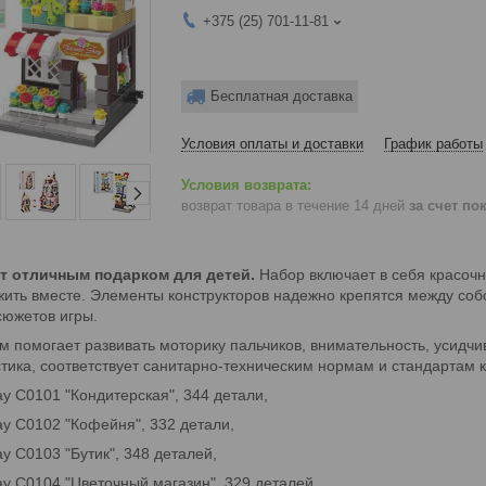
+375 (25) 701-11-81
Бесплатная доставка
Условия оплаты и доставки
График работы
возврат товара в течение 14 дней
за счет по
ет отличным подарком для детей.
Набор включает в себя красочн
ить вместе. Элементы конструкторов надежно крепятся между соб
сюжетов игры.
ом помогает развивать моторику пальчиков, внимательность, усидч
стика, соответствует санитарно-техническим нормам и стандартам 
ay C0101 "Кондитерская", 344 детали,
ay C0102 "Кофейня", 332 детали,
y C0103 "Бутик", 348 деталей,
ay C0104 "Цветочный магазин", 329 деталей,