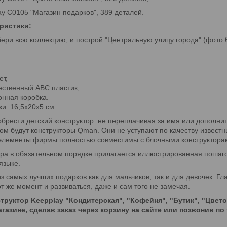
ay C0105 "Магазин подарков", 389 деталей.
ристики:
ери всю коллекцию, и построй "Центральную улицу города" (фото 
ет,
ественный ABC пластик,
онная коробка.
ки: 16,5х20х5 см
обрести детский конструктор не переплачивая за имя или дополни
м будут конструкторы Qman. Они не уступают по качеству известн
элементы фирмы полностью совместимы с блочными конструкторами 
ора в обязательном порядке прилагается иллюстрированная пошаго
языке.
з самых лучших подарков как для мальчиков, так и для девочек. Гл
от же момент и развиваться, даже и сам того не замечая.
труктор Keepplay "Кондитерская", "Кофейня", "Бутик", "Цвет
газине, сделав заказ через корзину на сайте или позвонив по