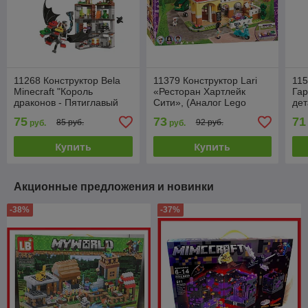
11268 Конструктор Bela
11379 Конструктор Lari
115
Minecraft "Король
«Ресторан Хартлейк
Гар
драконов - Пятиглавый
Сити», (Аналог Lego
дет
дракон", 580 деталей,
Френдс 41379), 647
Гар
75
73
71
85 руб.
92 руб.
руб.
руб.
аналог Lego, Майнкрафт,
деталей
Купить
Купить
Акционные предложения и новинки
-38%
-37%