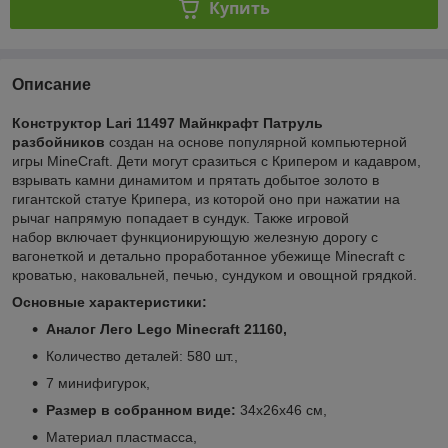
Купить
Описание
Конструктор Lari 11497 Майнкрафт Патруль
разбойников
создан на основе популярной компьютерной
игры MineCraft. Дети могут сразиться с Крипером и кадавром,
взрывать камни динамитом и прятать добытое золото в
гигантской статуе Крипера, из которой оно при нажатии на
рычаг напрямую попадает в сундук. Также игровой
набор включает функционирующую железную дорогу с
вагонеткой и детально проработанное убежище Minecraft с
кроватью, наковальней, печью, сундуком и овощной грядкой.
Основные характеристики:
Аналог Лего Lego Minecraft 21160,
Количество деталей: 580 шт.,
7 минифигурок,
Размер в собранном виде:
34х26х46 см,
Материал пластмасса,