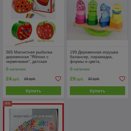
365 Магнитная рыбалка
199 Деревянная игрушка
деревянная "Яблоко с
балансир, пирамидка,
червячками", детская
формы и цвета,
развивающая игрушка
деревянный игрушки для
В наличии
В наличии
малышей
24
29
28 руб.
32 руб.
руб.
руб.
Купить
Купить
-5%