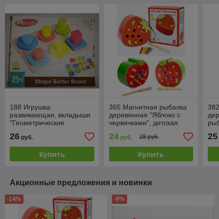
188 Игрушка
365 Магнитная рыбалка
382
развивающая, вкладыши
деревянная "Яблоко с
де
"Геометрические
червячками", детская
рыб
фигуры", деревянная
развивающая игрушка
чер
26
24
25
28 руб.
руб.
руб.
пирамидка, рамка
ра
вкладыш
Купить
Купить
Акционные предложения и новинки
-14%
-9%