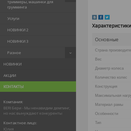
триммеры, машинки для
грумминга
Услуги
Характеристик
НОВИНКИ 2
Основные
НОВИНКИ 3
Страна производит
Разное
Вес
НОВИНКИ
Диаметр колеса
АКЦИИ
Количество колес
Конструкция
КОНТАКТЫ
Максимальная нагр
Материал рамы
BERI Бери - Мы ненавидим демпинг,
но нас вынуждают конкуренты
Особенности
Тип
Юлия