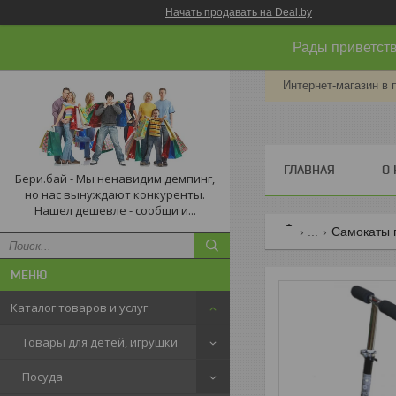
Начать продавать на Deal.by
Рады приветств
Интернет-магазин в 
ГЛАВНАЯ
О 
Бери.бай - Мы ненавидим демпинг,
но нас вынуждают конкуренты.
Нашел дешевле - сообщи и...
...
Самокаты 
Каталог товаров и услуг
Товары для детей, игрушки
Посуда