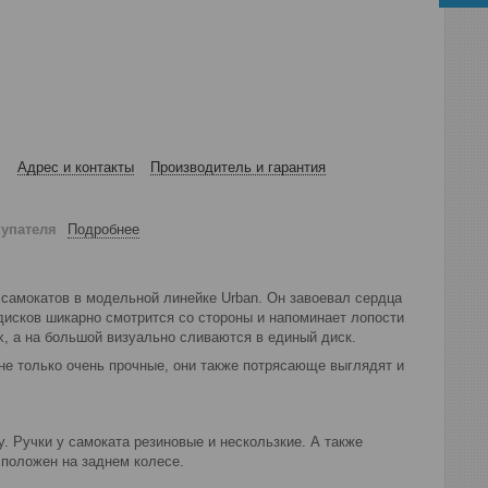
Адрес и контакты
Производитель и гарантия
купателя
Подробнее
самокатов в модельной линейке Urban. Он завоевал сердца
исков шикарно смотрится со стороны и напоминает лопости
, а на большой визуально сливаются в единый диск.
не только очень прочные, они также потрясающе выглядят и
у. Ручки у самоката резиновые и нескользкие. А также
сположен на заднем колесе.