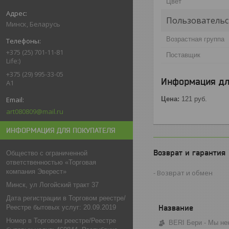
Цвет
Пользовательс
Минск, Беларусь
Возрастная группа
+375 (25) 701-11-81
Поставщик
Life:)
+375 (29) 995-33-05
Информация дл
A1
Цена:
121
руб.
art080809@mail.ru
ИНФОРМАЦИЯ ДЛЯ ПОКУПАТЕЛЯ
Возврат и гарантия
Общество с ограниченной
ответственностью «Торговая
компания Эверест»
Возврат и обмен
Минск, ул Логойский тракт 37
Дата регистрации в Торговом реестре/
Реестре бытовых услуг: 20.09.2019
Номер в Торговом реестре/Реестре
BERI Бери - Мы не