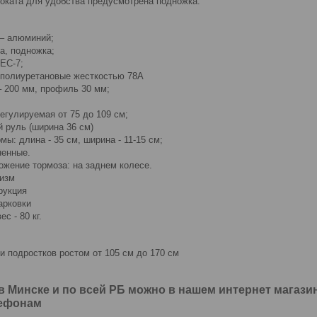
оката для удобства предусмотрена подножка.
– алюминий;
а, подножка;
EC-7;
, полиуретановые жесткостью 78А
– 200 мм, профиль 30 мм;
егулируемая от 75 до 109 см;
 руль (ширина 36 см)
ы: длина - 35 см, ширина - 11-15 см;
ненные.
ожение тормоза: на заднем колесе.
изм
рукция
арковки
с - 80 кг.
и подростков ростом от 105 см до 170 см
в Минске и по всей РБ можно в нашем интернет магазин
лефонам