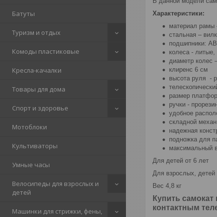
В данной модели сам
Батуты
Характеристики:
материал рамы 
Туризм и отдых
стальная – вилк
подшипники: AB
Комоды пластиковые
колеса - литые
диаметр колес 
клиренс 6 см
Кресла-качалки
высота руля - р
телескопический
Товары для дома
размер платформ
ручки - прорези
Спорт и здоровье
удобное распол
складной механ
Мотоблоки
надежная конст
подножка для п
Культиваторы
максимальный ве
Для детей от 6 лет
Умные часы
Для взрослых, детей 
Велосипеды для взрослых и
Вес 4,8 кг
детей
Купить самокат 
контактным те
Машинки для стрижки, фены,