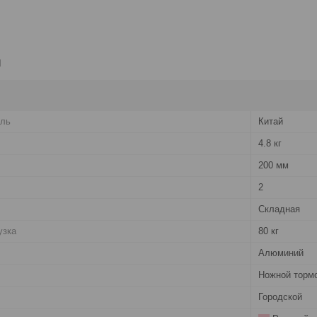
и
ель
Китай
4.8 кг
200 мм
2
Складная
узка
80 кг
Алюминий
Ножной торм
Городской