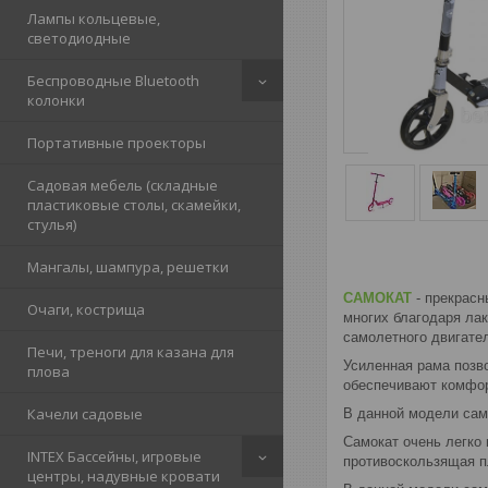
Лампы кольцевые,
светодиодные
Беспроводные Bluetooth
колонки
Портативные проекторы
Садовая мебель (складные
пластиковые столы, скамейки,
стулья)
Мангалы, шампура, решетки
САМОКАТ
- прекрас
Очаги, кострища
многих благодаря ла
самолетного двигате
Печи, треноги для казана для
Усиленная рама позв
плова
обеспечивают комфор
Качели садовые
В данной модели сам
Самокат очень легко 
INTEX Бассейны, игровые
противоскользящая п
центры, надувные кровати